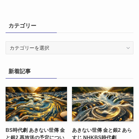
カテゴリー
カ
テ
ゴ
リ
新着記事
ー
BS時代劇 あきない世傳 金
あきない世傳 金と銀2 あら
と銀2 再放送の予定につい
すじ NHKBS時代劇