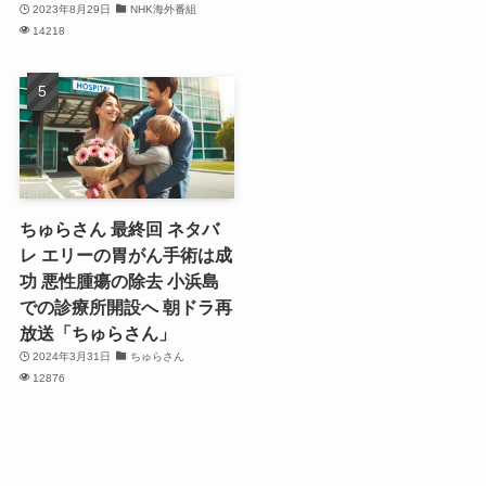
2023年8月29日
NHK海外番組
14218
ちゅらさん 最終回 ネタバ
レ エリーの胃がん手術は成
功 悪性腫瘍の除去 小浜島
での診療所開設へ 朝ドラ再
放送「ちゅらさん」
2024年3月31日
ちゅらさん
12876