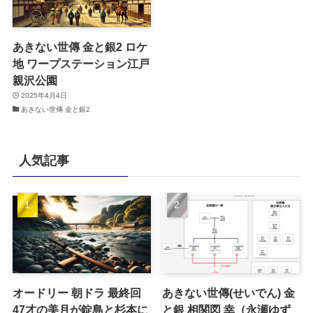
あきない世傳 金と銀2 ロケ
地 ワープステーション江戸
親沢公園
2025年4月4日
あきない世傳 金と銀2
人気記事
オードリー 朝ドラ 最終回
あきない世傳(せいでん) 金
47才の美月が錠島と杉本に
と銀 相関図 幸（永瀬ゆず