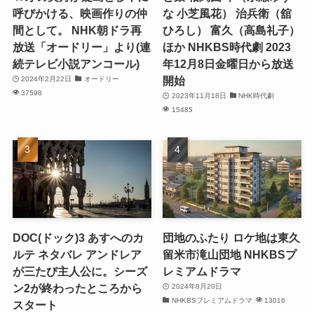
呼びかける、映画作りの仲
な 小芝風花） 治兵衛（舘
間として。 NHK朝ドラ再
ひろし） 富久（高島礼子）
放送「オードリー」より(連
ほか NHKBS時代劇 2023
続テレビ小説アンコール)
年12月8日金曜日から放送
開始
2024年2月22日
オードリー
37598
2023年11月18日
NHK時代劇
15485
DOC(ドック)3 あすへのカ
団地のふたり ロケ地は東久
ルテ ネタバレ アンドレア
留米市滝山団地 NHKBSプ
が三たび主人公に。シーズ
レミアムドラマ
ン2が終わったところから
2024年8月20日
NHKBSプレミアムドラマ
13016
スタート