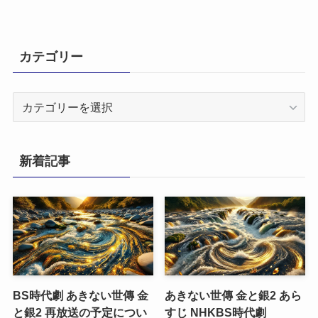
カテゴリー
カ
テ
ゴ
リ
新着記事
ー
BS時代劇 あきない世傳 金
あきない世傳 金と銀2 あら
と銀2 再放送の予定につい
すじ NHKBS時代劇