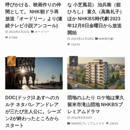
呼びかける、映画作りの仲
な 小芝風花） 治兵衛（舘
間として。 NHK朝ドラ再
ひろし） 富久（高島礼子）
放送「オードリー」より(連
ほか NHKBS時代劇 2023
続テレビ小説アンコール)
年12月8日金曜日から放送
開始
2024年2月22日
オードリー
37598
2023年11月18日
NHK時代劇
15478
DOC(ドック)3 あすへのカ
団地のふたり ロケ地は東久
ルテ ネタバレ アンドレア
留米市滝山団地 NHKBSプ
が三たび主人公に。シーズ
レミアムドラマ
ン2が終わったところから
2024年8月20日
NHKBSプレミアムドラマ
13016
スタート