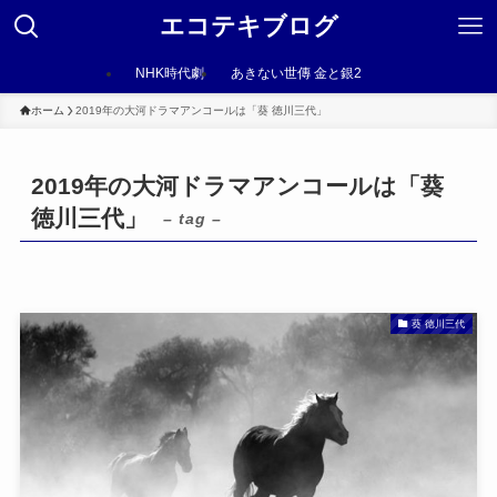
エコテキブログ
NHK時代劇
あきない世傳 金と銀2
ホーム
2019年の大河ドラマアンコールは「葵 徳川三代」
2019年の大河ドラマアンコールは「葵
徳川三代」
– tag –
葵 徳川三代