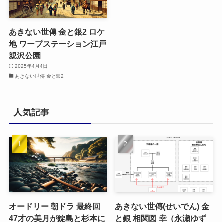
あきない世傳 金と銀2 ロケ
地 ワープステーション江戸
親沢公園
2025年4月4日
あきない世傳 金と銀2
人気記事
オードリー 朝ドラ 最終回
あきない世傳(せいでん) 金
47才の美月が錠島と杉本に
と銀 相関図 幸（永瀬ゆず