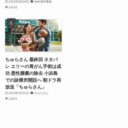
2023年8月29日
NHK海外番組
14216
ちゅらさん 最終回 ネタバ
レ エリーの胃がん手術は成
功 悪性腫瘍の除去 小浜島
での診療所開設へ 朝ドラ再
放送「ちゅらさん」
2024年3月31日
ちゅらさん
12876