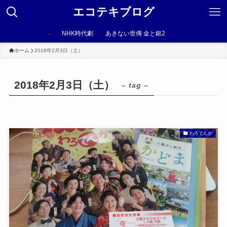
エコテキブログ
NHK時代劇
あきない世傳 金と銀2
ホーム
2018年2月3日（土）
2018年2月3日（土）
– tag –
わろてんか