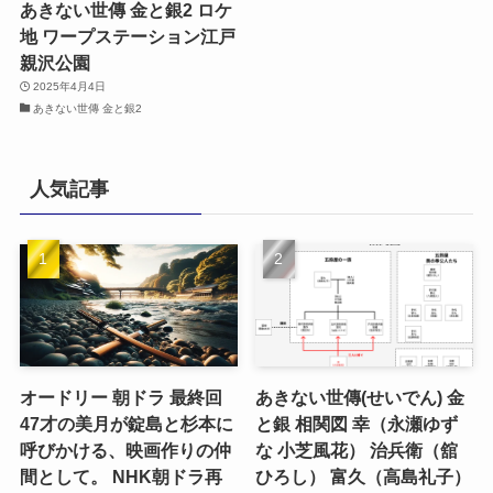
あきない世傳 金と銀2 ロケ
地 ワープステーション江戸
親沢公園
2025年4月4日
あきない世傳 金と銀2
人気記事
オードリー 朝ドラ 最終回
あきない世傳(せいでん) 金
47才の美月が錠島と杉本に
と銀 相関図 幸（永瀬ゆず
呼びかける、映画作りの仲
な 小芝風花） 治兵衛（舘
間として。 NHK朝ドラ再
ひろし） 富久（高島礼子）