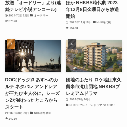
放送「オードリー」より(連
ほか NHKBS時代劇 2023
続テレビ小説アンコール)
年12月8日金曜日から放送
開始
2024年2月22日
オードリー
37598
2023年11月18日
NHK時代劇
15478
DOC(ドック)3 あすへのカ
団地のふたり ロケ地は東久
ルテ ネタバレ アンドレア
留米市滝山団地 NHKBSプ
が三たび主人公に。シーズ
レミアムドラマ
ン2が終わったところから
2024年8月20日
NHKBSプレミアムドラマ
13016
スタート
2023年8月29日
NHK海外番組
14216