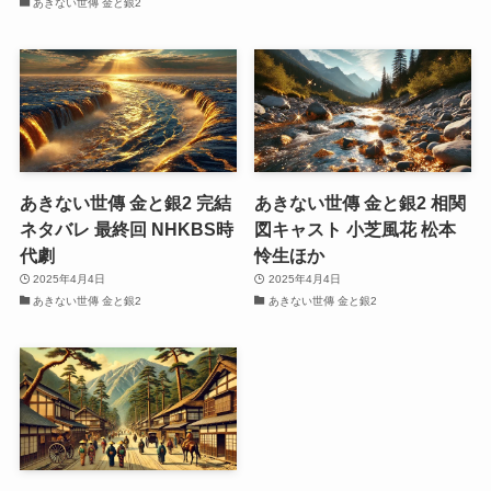
あきない世傳 金と銀2
あきない世傳 金と銀2 完結
あきない世傳 金と銀2 相関
ネタバレ 最終回 NHKBS時
図キャスト 小芝風花 松本
代劇
怜生ほか
2025年4月4日
2025年4月4日
あきない世傳 金と銀2
あきない世傳 金と銀2