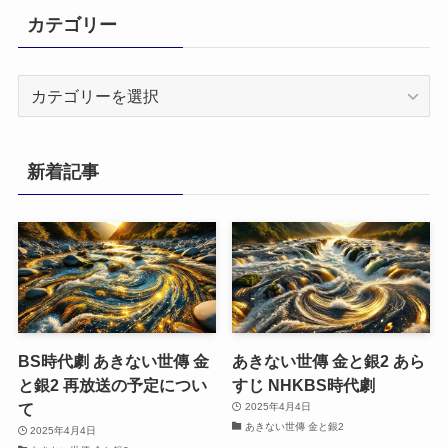
カテゴリー
カ
テ
ゴ
リ
新着記事
ー
BS時代劇 あきない世傳 金
あきない世傳 金と銀2 あら
と銀2 再放送の予定につい
すじ NHKBS時代劇
て
2025年4月4日
あきない世傳 金と銀2
2025年4月4日