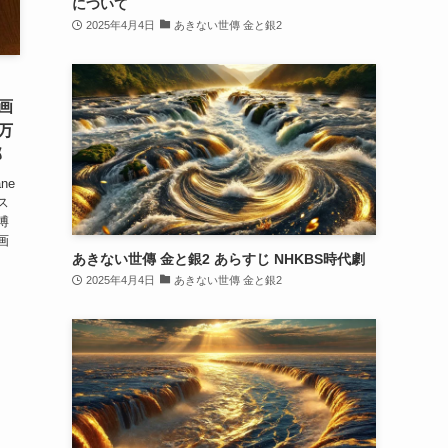
について
2025年4月4日
あきない世傳 金と銀2
画
阪万
部
ne
ス
博
画
あきない世傳 金と銀2 あらすじ NHKBS時代劇
」
2025年4月4日
あきない世傳 金と銀2