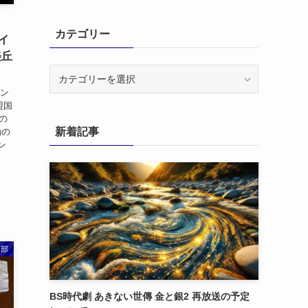
カテゴリー
イ
美丘
カ
テ
ラン
ゴ
盟国
リ
の
新着記事
動の
ー
ン
ス部
BS時代劇 あきない世傳 金と銀2 再放送の予定