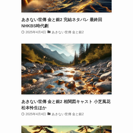
あきない世傳 金と銀2 完結ネタバレ 最終回
NHKBS時代劇
2025年4月4日
あきない世傳 金と銀2
あきない世傳 金と銀2 相関図キャスト 小芝風花
松本怜生ほか
2025年4月4日
あきない世傳 金と銀2