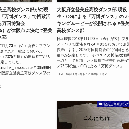
美丘高校ダンス部がの現
大阪府立登美丘高校ダンス部 現役
が「万博ダンス」で招致活
生・OGによる「万博ダンス」のメ
る万国博覧会
キングムービーが公開される #登
025）が大阪市に決定 #登美
高校ダンス部
ス部
日本時間2018年11月23日（金）深夜にフ
ス・パリで開催されるBIE総会において加
年11月23日（金）深夜にフラン
投票による、2025万国博覧会の開催国とそ
されたBIE総会において、
都市が決定します。 その2025万博招致活
会（2025万博）の開催都市が大
一環として参加した大阪府立登美丘高校ダ
決定しました。
ス部 現役生・OGによる「万博ダンス」...
r.com/nhk_news/status/10659994
232 大阪府立登美丘高校ダンス部の
2018年11月23日
2018年11月26日
日
登美丘高校ダン