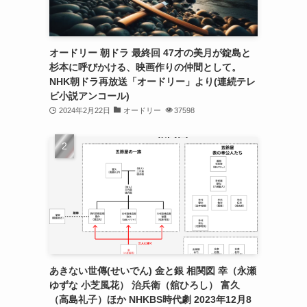
オードリー 朝ドラ 最終回 47才の美月が錠島と
杉本に呼びかける、映画作りの仲間として。
NHK朝ドラ再放送「オードリー」より(連続テレ
ビ小説アンコール)
2024年2月22日
オードリー
37598
あきない世傳(せいでん) 金と銀 相関図 幸（永瀬
ゆずな 小芝風花） 治兵衛（舘ひろし） 富久
（高島礼子）ほか NHKBS時代劇 2023年12月8