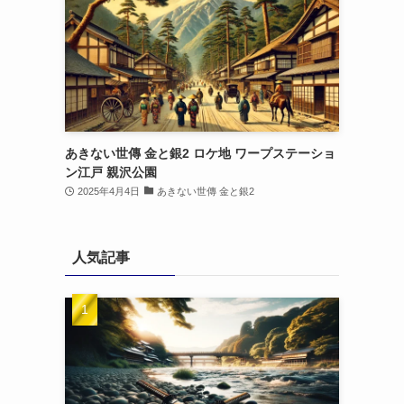
あきない世傳 金と銀2 ロケ地 ワープステーショ
ン江戸 親沢公園
2025年4月4日
あきない世傳 金と銀2
人気記事