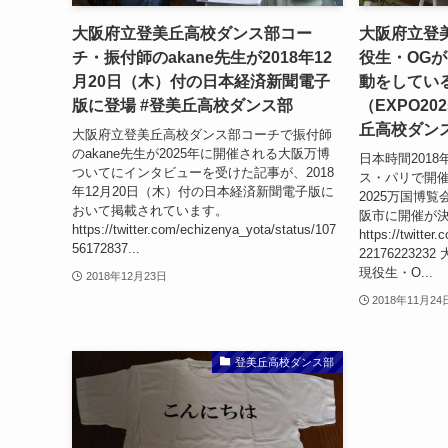
大阪府立登美丘高校ダンス部コー
大阪府立登
チ・振付師のakane先生が2018年12
役生・OG
月20日（木）付の日本経済新聞電子
動をしてい
版に登場 #登美丘高校ダンス部
（EXPO2
丘高校ダン
大阪府立登美丘高校ダンス部コーチで振付師
のakane先生が2025年に開催される大阪万博
日本時間2018
ついてにインタビューを受けた記事が、2018
ス・パリで開催
年12月20日（木）付の日本経済新聞電子版に
2025万国博覧
おいて掲載されています。
阪市に開催が
https://twitter.com/echizenya_yota/status/107
https://twitte
56172837...
22176223
現役生・O...
2018年12月23日
2018年11月24
登美丘高校ダンス部