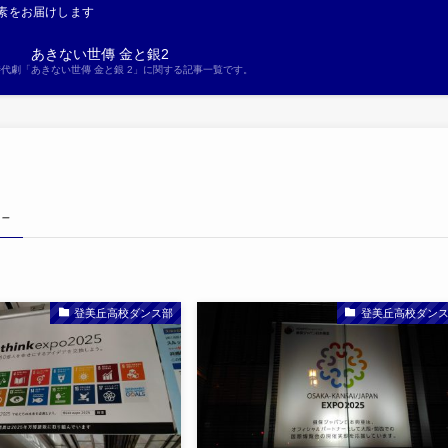
素をお届けします
あきない世傳 金と銀2
S時代劇「あきない世傳 金と銀 2」に関する記事一覧です。
 –
登美丘高校ダンス部
登美丘高校ダン