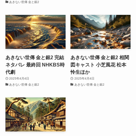
あきない世傳 金と銀2
あきない世傳 金と銀2 完結
あきない世傳 金と銀2 相関
ネタバレ 最終回 NHKBS時
図キャスト 小芝風花 松本
代劇
怜生ほか
2025年4月4日
2025年4月4日
あきない世傳 金と銀2
あきない世傳 金と銀2