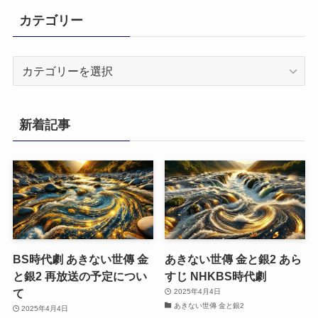
カテゴリー
カ
テ
ゴ
リ
新着記事
ー
BS時代劇 あきない世傳 金
あきない世傳 金と銀2 あら
と銀2 再放送の予定につい
すじ NHKBS時代劇
て
2025年4月4日
あきない世傳 金と銀2
2025年4月4日