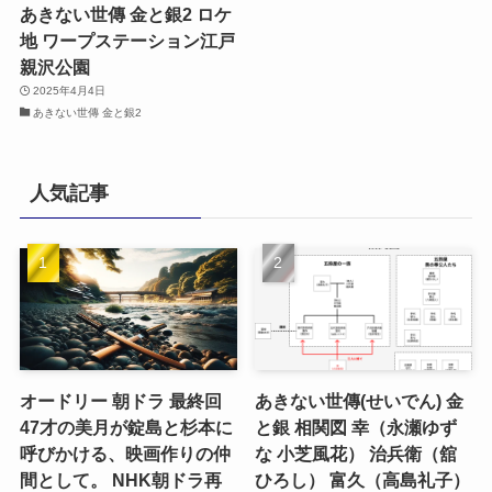
あきない世傳 金と銀2 ロケ
地 ワープステーション江戸
親沢公園
2025年4月4日
あきない世傳 金と銀2
人気記事
オードリー 朝ドラ 最終回
あきない世傳(せいでん) 金
47才の美月が錠島と杉本に
と銀 相関図 幸（永瀬ゆず
呼びかける、映画作りの仲
な 小芝風花） 治兵衛（舘
間として。 NHK朝ドラ再
ひろし） 富久（高島礼子）