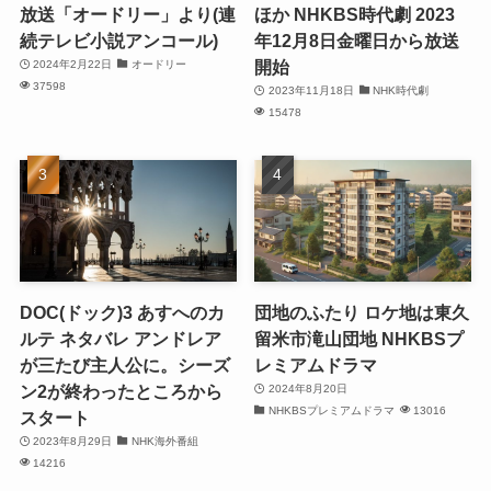
放送「オードリー」より(連
ほか NHKBS時代劇 2023
続テレビ小説アンコール)
年12月8日金曜日から放送
開始
2024年2月22日
オードリー
37598
2023年11月18日
NHK時代劇
15478
DOC(ドック)3 あすへのカ
団地のふたり ロケ地は東久
ルテ ネタバレ アンドレア
留米市滝山団地 NHKBSプ
が三たび主人公に。シーズ
レミアムドラマ
ン2が終わったところから
2024年8月20日
NHKBSプレミアムドラマ
13016
スタート
2023年8月29日
NHK海外番組
14216