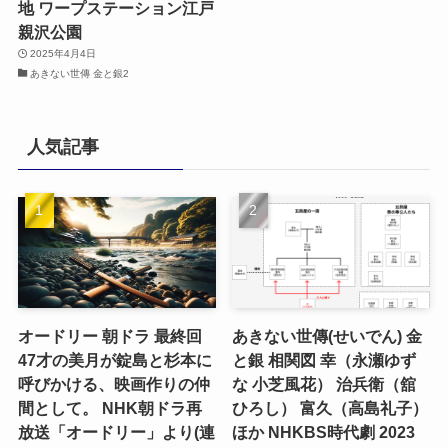
地 ワープステーション江戸
親沢公園
2025年4月4日
あきない世傳 金と銀2
人気記事
オードリー 朝ドラ 最終回
あきない世傳(せいでん) 金
47才の美月が錠島と杉本に
と銀 相関図 幸（永瀬ゆず
呼びかける、映画作りの仲
な 小芝風花） 治兵衛（舘
間として。 NHK朝ドラ再
ひろし） 富久（高島礼子）
放送「オードリー」より(連
ほか NHKBS時代劇 2023