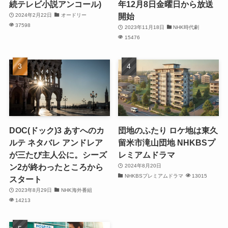
続テレビ小説アンコール)
年12月8日金曜日から放送
開始
2024年2月22日
オードリー
37598
2023年11月18日
NHK時代劇
15476
DOC(ドック)3 あすへのカ
団地のふたり ロケ地は東久
ルテ ネタバレ アンドレア
留米市滝山団地 NHKBSプ
が三たび主人公に。シーズ
レミアムドラマ
ン2が終わったところから
2024年8月20日
NHKBSプレミアムドラマ
13015
スタート
2023年8月29日
NHK海外番組
14213