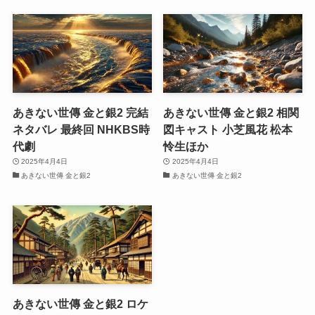
あきない世傳 金と銀2 完結
あきない世傳 金と銀2 相関
ネタバレ 最終回 NHKBS時
図キャスト 小芝風花 松本
代劇
怜生ほか
2025年4月4日
2025年4月4日
あきない世傳 金と銀2
あきない世傳 金と銀2
あきない世傳 金と銀2 ロケ