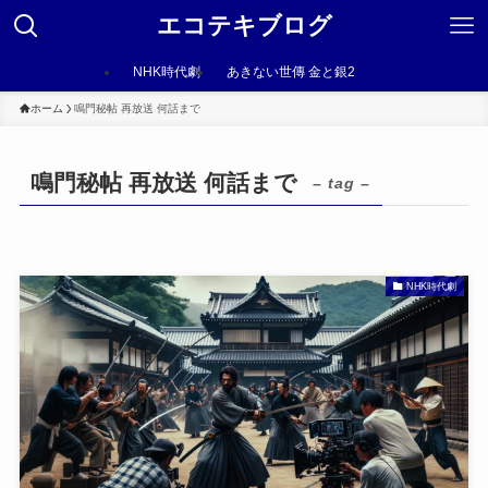
エコテキブログ
NHK時代劇
あきない世傳 金と銀2
ホーム
鳴門秘帖 再放送 何話まで
鳴門秘帖 再放送 何話まで
– tag –
NHK時代劇