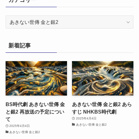
カ
テ
ゴ
リ
新着記事
ー
BS時代劇 あきない世傳 金
あきない世傳 金と銀2 あら
と銀2 再放送の予定につい
すじ NHKBS時代劇
て
2025年4月4日
あきない世傳 金と銀2
2025年4月4日
あきない世傳 金と銀2