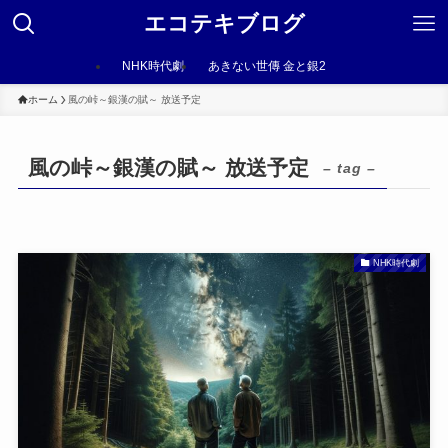
エコテキブログ
NHK時代劇
あきない世傳 金と銀2
ホーム
風の峠～銀漢の賦～ 放送予定
風の峠～銀漢の賦～ 放送予定
– tag –
NHK時代劇