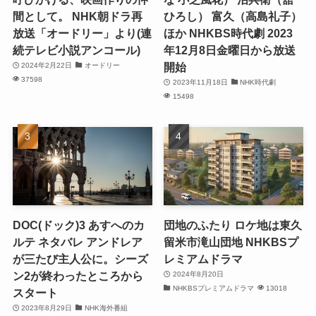
間として。 NHK朝ドラ再
ひろし） 富久（高島礼子）
放送「オードリー」より(連
ほか NHKBS時代劇 2023
続テレビ小説アンコール)
年12月8日金曜日から放送
開始
2024年2月22日
オードリー
37598
2023年11月18日
NHK時代劇
15498
DOC(ドック)3 あすへのカ
団地のふたり ロケ地は東久
ルテ ネタバレ アンドレア
留米市滝山団地 NHKBSプ
が三たび主人公に。シーズ
レミアムドラマ
ン2が終わったところから
2024年8月20日
NHKBSプレミアムドラマ
13018
スタート
2023年8月29日
NHK海外番組