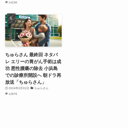
14236
ちゅらさん 最終回 ネタバ
レ エリーの胃がん手術は成
功 悪性腫瘍の除去 小浜島
での診療所開設へ 朝ドラ再
放送「ちゅらさん」
2024年3月31日
ちゅらさん
12876