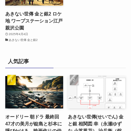
あきない世傳 金と銀2 ロケ
地 ワープステーション江戸
親沢公園
2025年4月4日
あきない世傳 金と銀2
人気記事
オードリー 朝ドラ 最終回
あきない世傳(せいでん) 金
47才の美月が錠島と杉本に
と銀 相関図 幸（永瀬ゆず
呼びかける、映画作りの仲
な 小芝風花） 治兵衛（舘