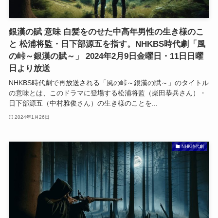
銀漢の賦 意味 白髪をのせた中高年男性の生き様のこ
と 松浦将監・日下部源五を指す。NHKBS時代劇「風
の峠～銀漢の賦～」 2024年2月9日金曜日・11日日曜
日より放送
NHKBS時代劇で再放送される「風の峠～銀漢の賦～」のタイトル
の意味とは、このドラマに登場する松浦将監（柴田恭兵さん）・
日下部源五（中村雅俊さん）の生き様のことを...
2024年1月26日
NHK時代劇