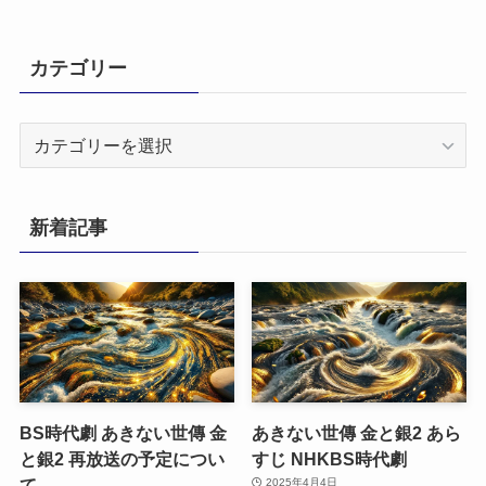
カテゴリー
カ
テ
ゴ
リ
新着記事
ー
BS時代劇 あきない世傳 金
あきない世傳 金と銀2 あら
と銀2 再放送の予定につい
すじ NHKBS時代劇
て
2025年4月4日