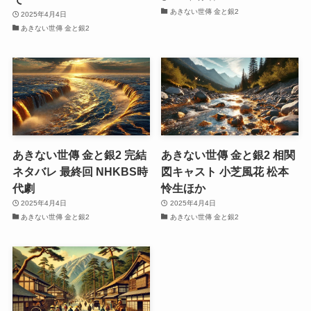
あきない世傳 金と銀2
2025年4月4日
あきない世傳 金と銀2
あきない世傳 金と銀2 完結
あきない世傳 金と銀2 相関
ネタバレ 最終回 NHKBS時
図キャスト 小芝風花 松本
代劇
怜生ほか
2025年4月4日
2025年4月4日
あきない世傳 金と銀2
あきない世傳 金と銀2