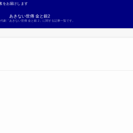
素をお届けします
あきない世傳 金と銀2
S時代劇「あきない世傳 金と銀 2」に関する記事一覧です。