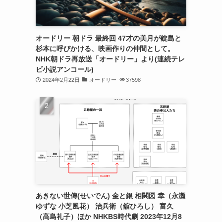
オードリー 朝ドラ 最終回 47才の美月が錠島と
杉本に呼びかける、映画作りの仲間として。
NHK朝ドラ再放送「オードリー」より(連続テレ
ビ小説アンコール)
2024年2月22日
オードリー
37598
あきない世傳(せいでん) 金と銀 相関図 幸（永瀬
ゆずな 小芝風花） 治兵衛（舘ひろし） 富久
（高島礼子）ほか NHKBS時代劇 2023年12月8