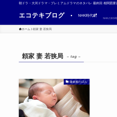
朝ドラ・大河ドラマ・プレミアムドラマのネタバレ 最終回 相関図要
エコテキブログ
NHK時代劇
NHKのB
ホーム
頼家 妻 若狭局
頼家 妻 若狭局
– tag –
鎌倉殿の13人