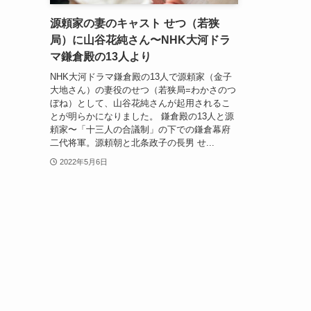
源頼家の妻のキャスト せつ（若狭
局）に山谷花純さん〜NHK大河ドラ
マ鎌倉殿の13人より
NHK大河ドラマ鎌倉殿の13人で源頼家（金子
大地さん）の妻役のせつ（若狭局=わかさのつ
ぼね）として、山谷花純さんが起用されるこ
とが明らかになりました。 鎌倉殿の13人と源
頼家〜「十三人の合議制」の下での鎌倉幕府
二代将軍。源頼朝と北条政子の長男 せ...
2022年5月6日