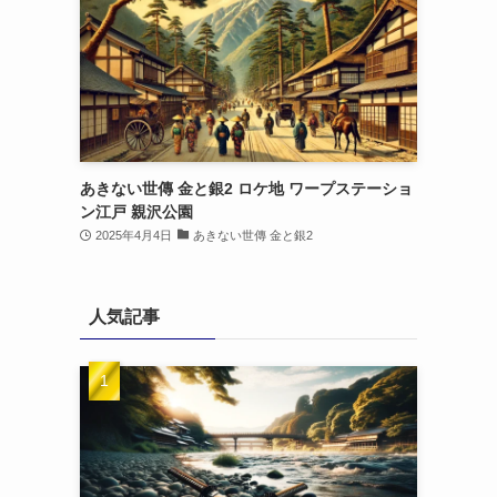
あきない世傳 金と銀2 ロケ地 ワープステーショ
ン江戸 親沢公園
2025年4月4日
あきない世傳 金と銀2
人気記事