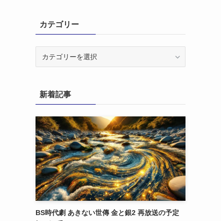
カテゴリー
カ
テ
ゴ
リ
新着記事
ー
BS時代劇 あきない世傳 金と銀2 再放送の予定