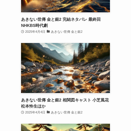
あきない世傳 金と銀2 完結ネタバレ 最終回
NHKBS時代劇
2025年4月4日
あきない世傳 金と銀2
あきない世傳 金と銀2 相関図キャスト 小芝風花
松本怜生ほか
2025年4月4日
あきない世傳 金と銀2