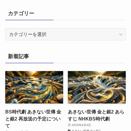
カテゴリー
カ
テ
ゴ
リ
新着記事
ー
BS時代劇 あきない世傳 金
あきない世傳 金と銀2 あら
と銀2 再放送の予定につい
すじ NHKBS時代劇
て
2025年4月4日
あきない世傳 金と銀2