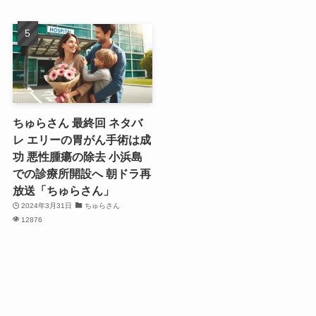
ちゅらさん 最終回 ネタバ
レ エリーの胃がん手術は成
功 悪性腫瘍の除去 小浜島
での診療所開設へ 朝ドラ再
放送「ちゅらさん」
2024年3月31日
ちゅらさん
12876