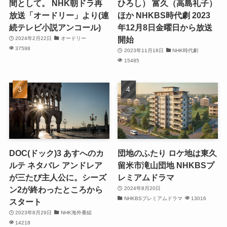
間として。 NHK朝ドラ再
ひろし） 富久（高島礼子）
放送「オードリー」より(連
ほか NHKBS時代劇 2023
続テレビ小説アンコール)
年12月8日金曜日から放送
開始
2024年2月22日
オードリー
37598
2023年11月18日
NHK時代劇
15485
DOC(ドック)3 あすへのカ
団地のふたり ロケ地は東久
ルテ ネタバレ アンドレア
留米市滝山団地 NHKBSプ
が三たび主人公に。シーズ
レミアムドラマ
ン2が終わったところから
2024年8月20日
NHKBSプレミアムドラマ
13016
スタート
2023年8月29日
NHK海外番組
14218