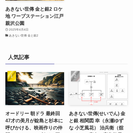
あきない世傳 金と銀2 ロケ
地 ワープステーション江戸
親沢公園
2025年4月4日
あきない世傳 金と銀2
人気記事
オードリー 朝ドラ 最終回
あきない世傳(せいでん) 金
47才の美月が錠島と杉本に
と銀 相関図 幸（永瀬ゆず
呼びかける、映画作りの仲
な 小芝風花） 治兵衛（舘