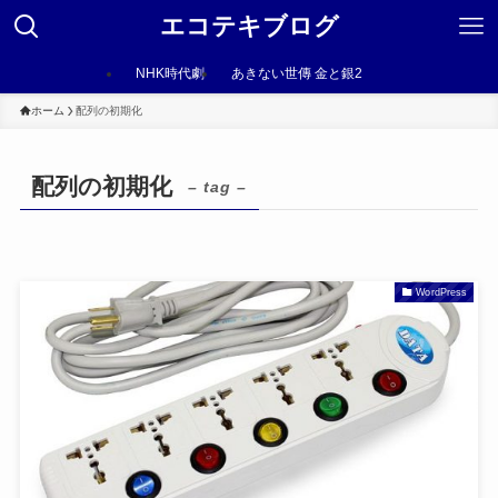
エコテキブログ
NHK時代劇
あきない世傳 金と銀2
ホーム
配列の初期化
配列の初期化
– tag –
WordPress