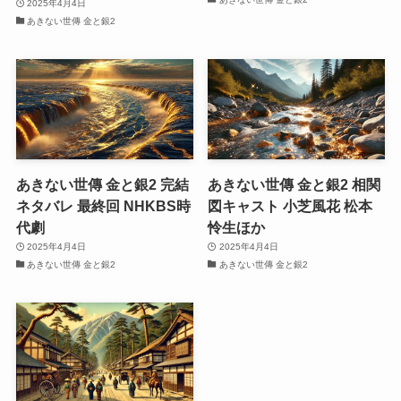
2025年4月4日
あきない世傳 金と銀2
あきない世傳 金と銀2 完結
あきない世傳 金と銀2 相関
ネタバレ 最終回 NHKBS時
図キャスト 小芝風花 松本
代劇
怜生ほか
2025年4月4日
2025年4月4日
あきない世傳 金と銀2
あきない世傳 金と銀2