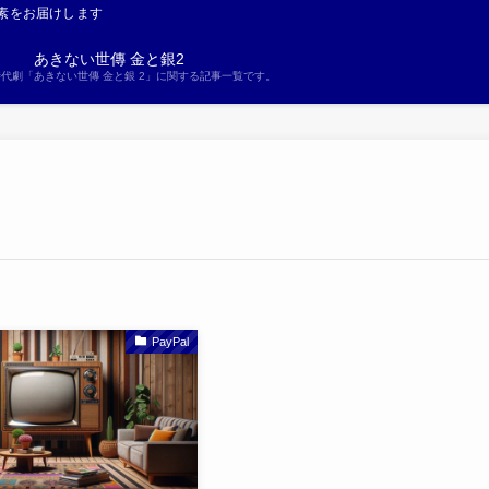
素をお届けします
あきない世傳 金と銀2
S時代劇「あきない世傳 金と銀 2」に関する記事一覧です。
PayPal