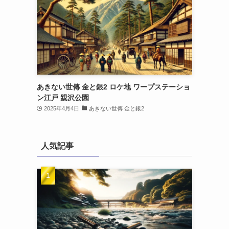
あきない世傳 金と銀2 ロケ地 ワープステーショ
ン江戸 親沢公園
2025年4月4日
あきない世傳 金と銀2
人気記事