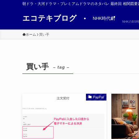
朝ドラ・大河ドラマ・プレミアムドラマのネタバレ 最終回 相関図要
エコテキブログ
NHK時代劇
NHKのB
ホーム
買い手
買い手
– tag –
PayPal