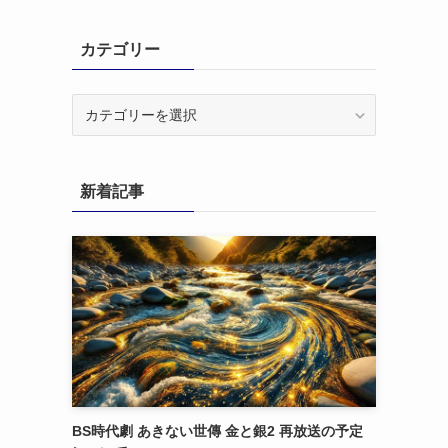
カテゴリー
カ
テ
ゴ
リ
新着記事
ー
BS時代劇 あきない世傳 金と銀2 再放送の予定