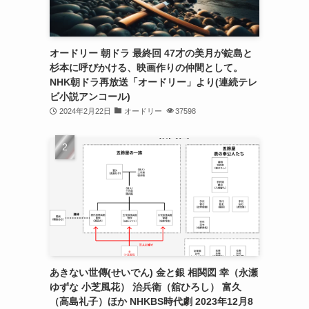
オードリー 朝ドラ 最終回 47才の美月が錠島と
杉本に呼びかける、映画作りの仲間として。
NHK朝ドラ再放送「オードリー」より(連続テレ
ビ小説アンコール)
2024年2月22日
オードリー
37598
あきない世傳(せいでん) 金と銀 相関図 幸（永瀬
ゆずな 小芝風花） 治兵衛（舘ひろし） 富久
（高島礼子）ほか NHKBS時代劇 2023年12月8