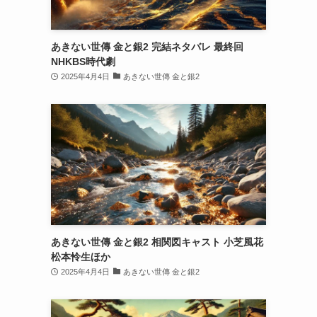
あきない世傳 金と銀2 完結ネタバレ 最終回
NHKBS時代劇
2025年4月4日
あきない世傳 金と銀2
あきない世傳 金と銀2 相関図キャスト 小芝風花
松本怜生ほか
2025年4月4日
あきない世傳 金と銀2