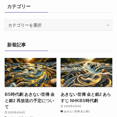
カテゴリー
カ
テ
ゴ
リ
新着記事
ー
BS時代劇 あきない世傳 金
あきない世傳 金と銀2 あら
と銀2 再放送の予定につい
すじ NHKBS時代劇
て
2025年4月4日
あきない世傳 金と銀2
2025年4月4日