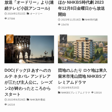
放送「オードリー」より(連
ほか NHKBS時代劇 2023
続テレビ小説アンコール)
年12月8日金曜日から放送
開始
2024年2月22日
オードリー
37598
2023年11月18日
NHK時代劇
15478
DOC(ドック)3 あすへのカ
団地のふたり ロケ地は東久
ルテ ネタバレ アンドレア
留米市滝山団地 NHKBSプ
が三たび主人公に。シーズ
レミアムドラマ
ン2が終わったところから
2024年8月20日
NHKBSプレミアムドラマ
13016
スタート
2023年8月29日
NHK海外番組
14216