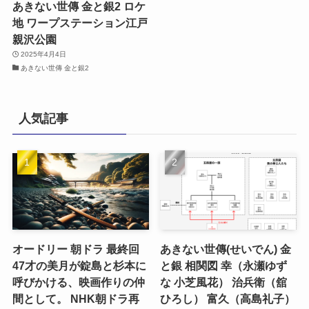
あきない世傳 金と銀2 ロケ
地 ワープステーション江戸
親沢公園
2025年4月4日
あきない世傳 金と銀2
人気記事
オードリー 朝ドラ 最終回
あきない世傳(せいでん) 金
47才の美月が錠島と杉本に
と銀 相関図 幸（永瀬ゆず
呼びかける、映画作りの仲
な 小芝風花） 治兵衛（舘
間として。 NHK朝ドラ再
ひろし） 富久（高島礼子）