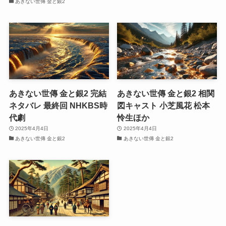
あきない世傳 金と銀2
あきない世傳 金と銀2 完結
あきない世傳 金と銀2 相関
ネタバレ 最終回 NHKBS時
図キャスト 小芝風花 松本
代劇
怜生ほか
2025年4月4日
2025年4月4日
あきない世傳 金と銀2
あきない世傳 金と銀2