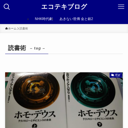
エコテキブログ
NHK時代劇
あきない世傳 金と銀2
ホーム
読書術
読書術
– tag –
歴史