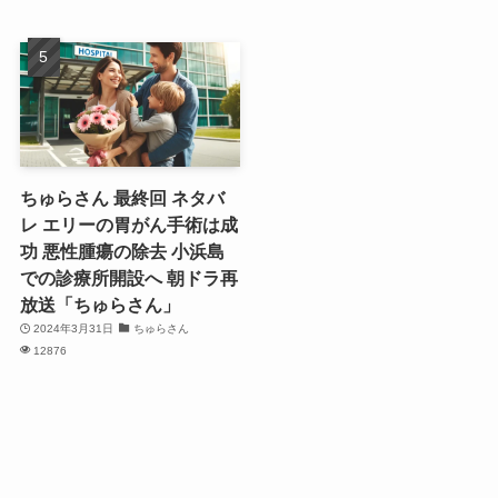
ちゅらさん 最終回 ネタバ
レ エリーの胃がん手術は成
功 悪性腫瘍の除去 小浜島
での診療所開設へ 朝ドラ再
放送「ちゅらさん」
2024年3月31日
ちゅらさん
12876