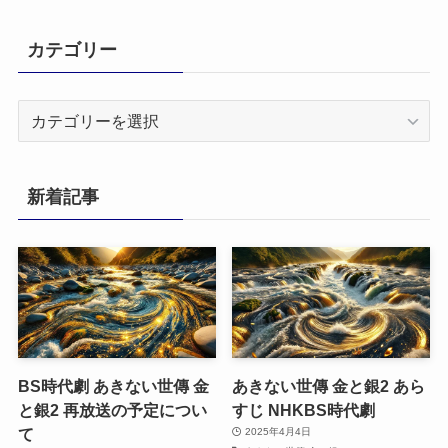
カテゴリー
カ
テ
ゴ
リ
新着記事
ー
BS時代劇 あきない世傳 金
あきない世傳 金と銀2 あら
と銀2 再放送の予定につい
すじ NHKBS時代劇
て
2025年4月4日