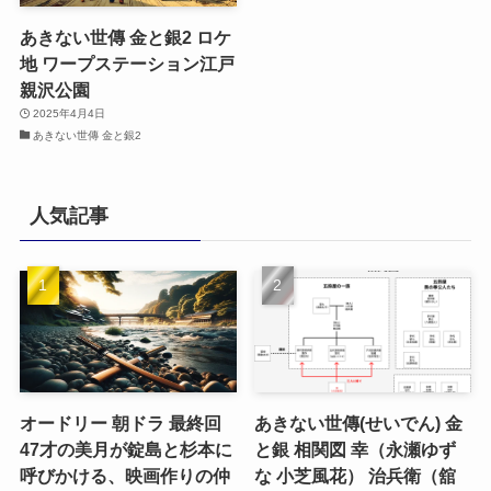
あきない世傳 金と銀2 ロケ
地 ワープステーション江戸
親沢公園
2025年4月4日
あきない世傳 金と銀2
人気記事
オードリー 朝ドラ 最終回
あきない世傳(せいでん) 金
47才の美月が錠島と杉本に
と銀 相関図 幸（永瀬ゆず
呼びかける、映画作りの仲
な 小芝風花） 治兵衛（舘