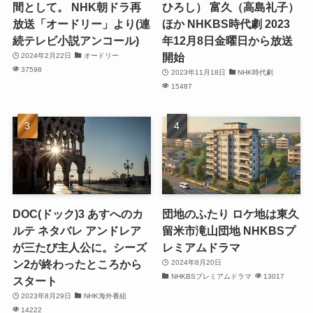
間として。 NHK朝ドラ再
ひろし） 富久（高島礼子）
放送「オードリー」より(連
ほか NHKBS時代劇 2023
続テレビ小説アンコール)
年12月8日金曜日から放送
開始
2024年2月22日
オードリー
37598
2023年11月18日
NHK時代劇
15487
DOC(ドック)3 あすへのカ
団地のふたり ロケ地は東久
ルテ ネタバレ アンドレア
留米市滝山団地 NHKBSプ
が三たび主人公に。シーズ
レミアムドラマ
ン2が終わったところから
2024年8月20日
NHKBSプレミアムドラマ
13017
スタート
2023年8月29日
NHK海外番組
14222