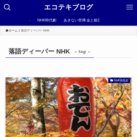
エコテキブログ
NHK時代劇
あきない世傳 金と銀2
ホーム
落語ディーパー NHK
落語ディーパー NHK
– tag –
NHK再放送