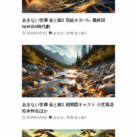
あきない世傳 金と銀2 完結ネタバレ 最終回
NHKBS時代劇
2025年4月4日
あきない世傳 金と銀2
あきない世傳 金と銀2 相関図キャスト 小芝風花
松本怜生ほか
2025年4月4日
あきない世傳 金と銀2