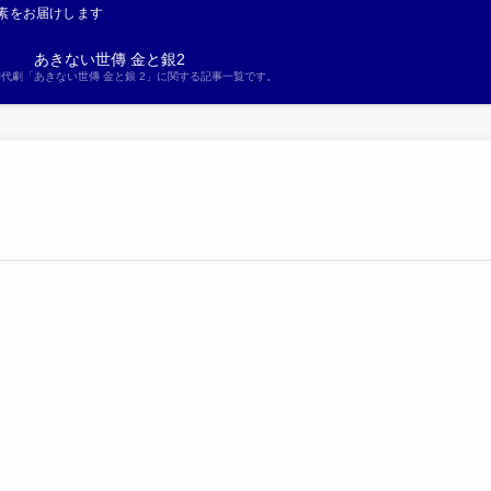
素をお届けします
あきない世傳 金と銀2
S時代劇「あきない世傳 金と銀 2」に関する記事一覧です。