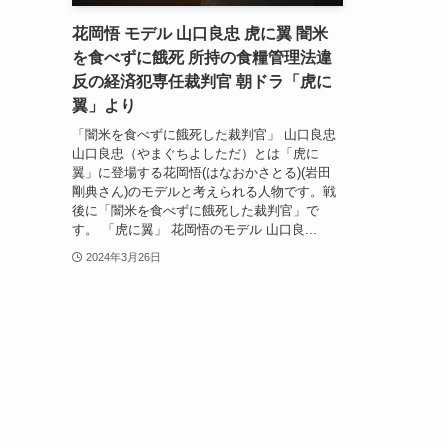
花岡悟 モデル 山口良忠 虎に翼 闇米
を食べずに餓死 所持の食糧管理法違
反の経済犯専任裁判官 朝ドラ「虎に
翼」より
「闇米を食べずに餓死した裁判官」 山口良忠
山口良忠（やまぐちよしただ）とは「虎に
翼」に登場する花岡悟(はなおかさとる)(岩田
剛典さん)のモデルと考えられる人物です。戦
後に「闇米を食べずに餓死した裁判官」で
す。 「虎に翼」 花岡悟のモデル 山口良...
2024年3月26日