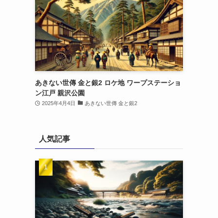
あきない世傳 金と銀2 ロケ地 ワープステーショ
ン江戸 親沢公園
2025年4月4日
あきない世傳 金と銀2
人気記事