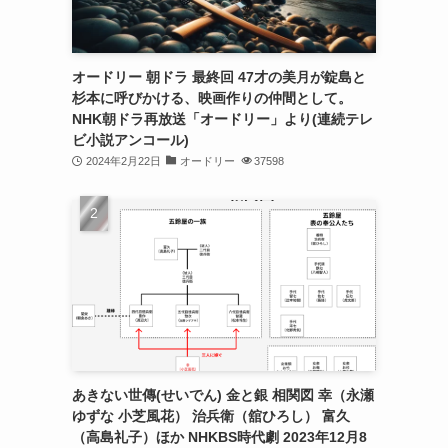
オードリー 朝ドラ 最終回 47才の美月が錠島と
杉本に呼びかける、映画作りの仲間として。
NHK朝ドラ再放送「オードリー」より(連続テレ
ビ小説アンコール)
2024年2月22日
オードリー
37598
あきない世傳(せいでん) 金と銀 相関図 幸（永瀬
ゆずな 小芝風花） 治兵衛（舘ひろし） 富久
（高島礼子）ほか NHKBS時代劇 2023年12月8