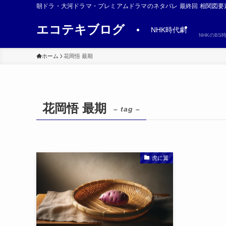
朝ドラ・大河ドラマ・プレミアムドラマのネタバレ 最終回 相関図要
エコテキブログ
NHK時代劇
NHKのB
ホーム
花岡悟 最期
花岡悟 最期
– tag –
虎に翼