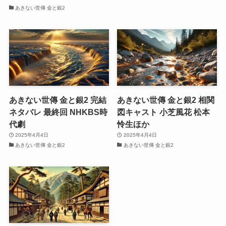
あきない世傳 金と銀2
あきない世傳 金と銀2 完結
あきない世傳 金と銀2 相関
ネタバレ 最終回 NHKBS時
図キャスト 小芝風花 松本
代劇
怜生ほか
2025年4月4日
2025年4月4日
あきない世傳 金と銀2
あきない世傳 金と銀2