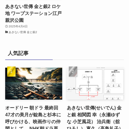
あきない世傳 金と銀2 ロケ
地 ワープステーション江戸
親沢公園
2025年4月4日
あきない世傳 金と銀2
人気記事
オードリー 朝ドラ 最終回
あきない世傳(せいでん) 金
47才の美月が錠島と杉本に
と銀 相関図 幸（永瀬ゆず
呼びかける、映画作りの仲
な 小芝風花） 治兵衛（舘
間として。 NHK朝ドラ再
ひろし） 富久（高島礼子）