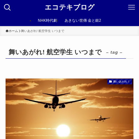
エコテキブログ
NHK時代劇
あきない世傳 金と銀2
ホーム
舞いあがれ! 航空学生 いつまで
舞いあがれ! 航空学生 いつまで
– tag –
舞いあがれ！