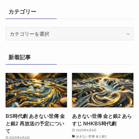
カテゴリー
カ
テ
ゴ
リ
新着記事
ー
BS時代劇 あきない世傳 金
あきない世傳 金と銀2 あら
と銀2 再放送の予定につい
すじ NHKBS時代劇
て
2025年4月4日
あきない世傳 金と銀2
2025年4月4日