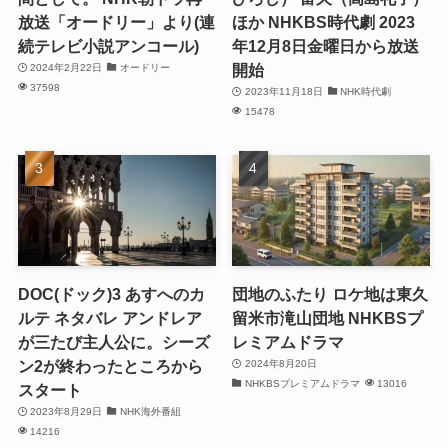
放送「オードリー」より(連
ほか NHKBS時代劇 2023
続テレビ小説アンコール)
年12月8日金曜日から放送
開始
2024年2月22日
オードリー
37598
2023年11月18日
NHK時代劇
15478
DOC(ドック)3 あすへのカ
団地のふたり ロケ地は東久
ルテ ネタバレ アンドレア
留米市滝山団地 NHKBSプ
が三たび主人公に。シーズ
レミアムドラマ
ン2が終わったところから
2024年8月20日
NHKBSプレミアムドラマ
13016
スタート
2023年8月29日
NHK海外番組
14216