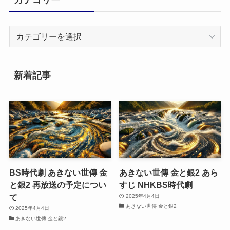
カ
テ
ゴ
リ
新着記事
ー
BS時代劇 あきない世傳 金
あきない世傳 金と銀2 あら
と銀2 再放送の予定につい
すじ NHKBS時代劇
て
2025年4月4日
あきない世傳 金と銀2
2025年4月4日
あきない世傳 金と銀2