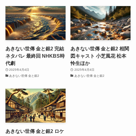
あきない世傳 金と銀2 完結
あきない世傳 金と銀2 相関
ネタバレ 最終回 NHKBS時
図キャスト 小芝風花 松本
代劇
怜生ほか
2025年4月4日
2025年4月4日
あきない世傳 金と銀2
あきない世傳 金と銀2
あきない世傳 金と銀2 ロケ