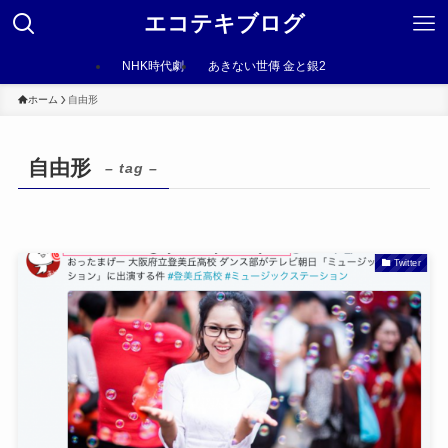
エコテキブログ
NHK時代劇
あきない世傳 金と銀2
ホーム
自由形
自由形
– tag –
Twitter