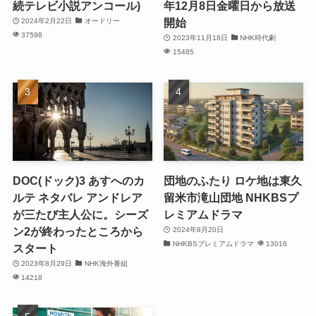
続テレビ小説アンコール)
年12月8日金曜日から放送
開始
2024年2月22日
オードリー
37598
2023年11月18日
NHK時代劇
15485
DOC(ドック)3 あすへのカ
団地のふたり ロケ地は東久
ルテ ネタバレ アンドレア
留米市滝山団地 NHKBSプ
が三たび主人公に。シーズ
レミアムドラマ
ン2が終わったところから
2024年8月20日
NHKBSプレミアムドラマ
13016
スタート
2023年8月29日
NHK海外番組
14218