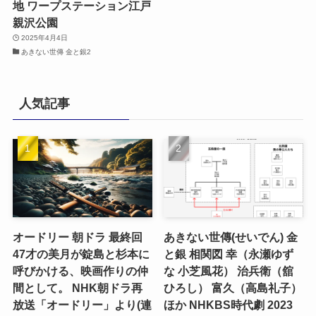
地 ワープステーション江戸
親沢公園
2025年4月4日
あきない世傳 金と銀2
人気記事
オードリー 朝ドラ 最終回
あきない世傳(せいでん) 金
47才の美月が錠島と杉本に
と銀 相関図 幸（永瀬ゆず
呼びかける、映画作りの仲
な 小芝風花） 治兵衛（舘
間として。 NHK朝ドラ再
ひろし） 富久（高島礼子）
放送「オードリー」より(連
ほか NHKBS時代劇 2023