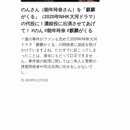
のんさん（能年玲奈さん）を「麒麟
がくる」（2020年NHK大河ドラマ）
の代役に！濃姫役に出演させてあげ
て！ #のん #能年玲奈 #麒麟がくる
一連の事件がファンも含めて2020年NHK大河
ドラマ「麒麟がくる」の関係者に波紋を投げ
かけていますよね。ただすでに起こってしま
ったことは、過去にもどって訂正できませ
ん。事件後の処理に関してはご本人と警察の
捜査関係者や司法当局に任せるしかないで
し...
2019年11月19日