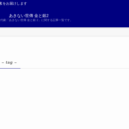
素をお届けします
あきない世傳 金と銀2
S時代劇「あきない世傳 金と銀 2」に関する記事一覧です。
– tag –