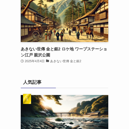
あきない世傳 金と銀2 ロケ地 ワープステーショ
ン江戸 親沢公園
2025年4月4日
あきない世傳 金と銀2
人気記事