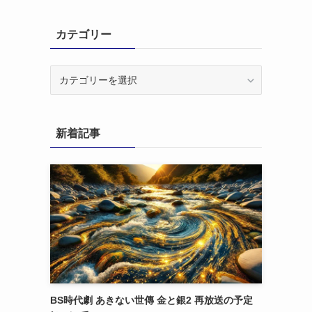
カテゴリー
カ
テ
ゴ
リ
新着記事
ー
BS時代劇 あきない世傳 金と銀2 再放送の予定