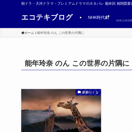
朝ドラ・大河ドラマ・プレミアムドラマのネタバレ 最終回 相関図要
エコテキブログ
NHK時代劇
NHKのB
ホーム
能年玲奈 のん この世界の片隅に
能年玲奈 のん この世界の片隅に
麒麟がくる