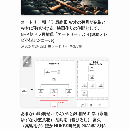
オードリー 朝ドラ 最終回 47才の美月が錠島と
杉本に呼びかける、映画作りの仲間として。
NHK朝ドラ再放送「オードリー」より(連続テレ
ビ小説アンコール)
2024年2月22日
オードリー
37598
あきない世傳(せいでん) 金と銀 相関図 幸（永瀬
ゆずな 小芝風花） 治兵衛（舘ひろし） 富久
（高島礼子）ほか NHKBS時代劇 2023年12月8