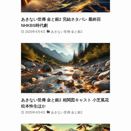
あきない世傳 金と銀2 完結ネタバレ 最終回
NHKBS時代劇
2025年4月4日
あきない世傳 金と銀2
あきない世傳 金と銀2 相関図キャスト 小芝風花
松本怜生ほか
2025年4月4日
あきない世傳 金と銀2