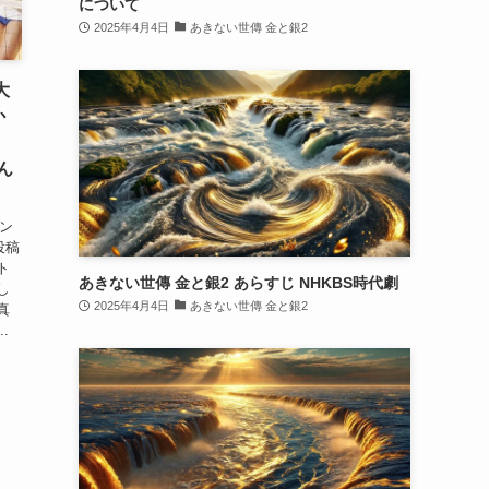
について
2025年4月4日
あきない世傳 金と銀2
大
か
のん
ウン
投稿
ト
あきない世傳 金と銀2 あらすじ NHKBS時代劇
し
2025年4月4日
あきない世傳 金と銀2
真
.