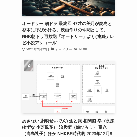
オードリー 朝ドラ 最終回 47才の美月が錠島と
杉本に呼びかける、映画作りの仲間として。
NHK朝ドラ再放送「オードリー」より(連続テレ
ビ小説アンコール)
2024年2月22日
オードリー
37598
あきない世傳(せいでん) 金と銀 相関図 幸（永瀬
ゆずな 小芝風花） 治兵衛（舘ひろし） 富久
（高島礼子）ほか NHKBS時代劇 2023年12月8