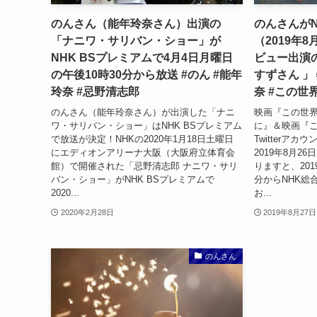
のんさん（能年玲奈さん）出演の
のんさんが
「ナニワ・サリバン・ショー」が
（2019年
NHK BSプレミアムで4月4日月曜日
ビュー出演の
の午後10時30分から放送 #のん #能年
すずさん 」
玲奈 #忌野清志郎
奈 #この世
のんさん（能年玲奈さん）が出演した「ナニ
映画『この世
ワ・サリバン・ショー」はNHK BSプレミアム
に』＆映画『
で放送が決定！NHKの2020年1月18日土曜日
Twitterアカウン
にエディオンアリーナ大阪（大阪府立体育会
2019年8月
館）で開催された「忌野清志郎 ナニワ・サリ
りますと、201
バン・ショー」がNHK BSプレミアムで
分からNHK総
2020...
お...
2020年2月28日
2019年8月27日
のんさん