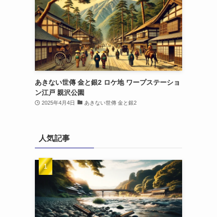
あきない世傳 金と銀2 ロケ地 ワープステーショ
ン江戸 親沢公園
2025年4月4日
あきない世傳 金と銀2
人気記事