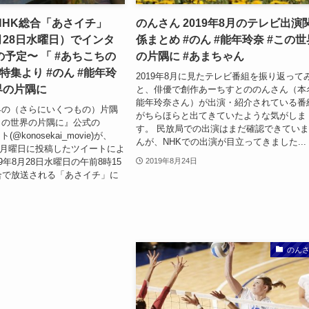
NHK総合「あさイチ」
のんさん 2019年8月のテレビ出演
8月28日水曜日）でインタ
係まとめ #のん #能年玲奈 #この世
予定〜 「 #あちこちの
の片隅に #あまちゃん
 特集より #のん #能年玲
2019年8月に見たテレビ番組を振り返って
界の片隅に
と、俳優で創作あーちすとののんさん（本
能年玲奈さん）が出演・紹介されている番
界の（さらにいくつもの）片隅
がちらほらと出てきていたような気がしま
この世界の片隅に』公式の
す。 民放局での出演はまだ確認できてい
ト(@konosekai_movie)が、
んが、NHKでの出演が目立ってきました...
26日月曜日に投稿したツイートによ
9年8月28日水曜日の午前8時15
2019年8月24日
合で放送される「あさイチ」に
のん