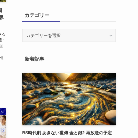
関
カテゴリー
界
カ
みる
テ
名:
ゴ
組
リ
ませ
新着記事
ー
さん
BS時代劇 あきない世傳 金と銀2 再放送の予定