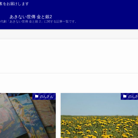
素をお届けします
あきない世傳 金と銀2
S時代劇「あきない世傳 金と銀 2」に関する記事一覧です。
のんさん
のん