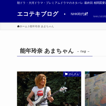
朝ドラ・大河ドラマ・プレミアムドラマのネタバレ 最終回 相関図要
エコテキブログ
NHK時代劇
NHKのB
ホーム
能年玲奈 あまちゃん
能年玲奈 あまちゃん
– tag –
のんさん