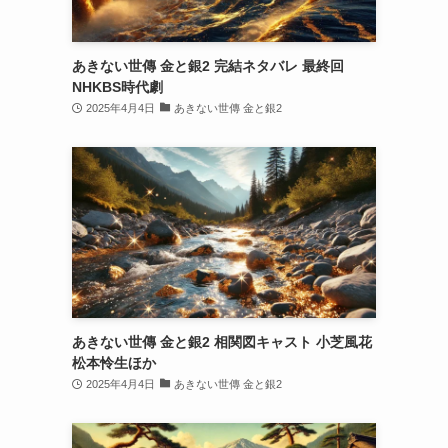
あきない世傳 金と銀2 完結ネタバレ 最終回
NHKBS時代劇
2025年4月4日
あきない世傳 金と銀2
あきない世傳 金と銀2 相関図キャスト 小芝風花
松本怜生ほか
2025年4月4日
あきない世傳 金と銀2