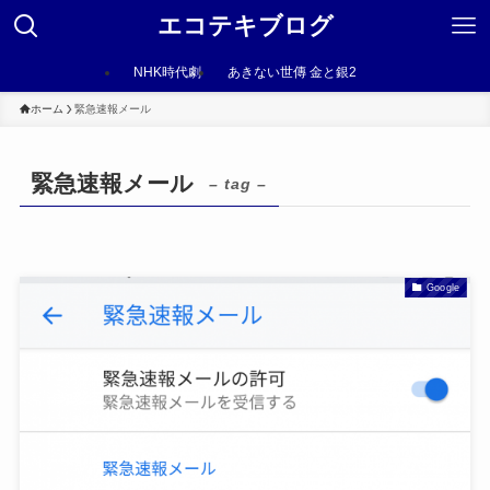
エコテキブログ
NHK時代劇
あきない世傳 金と銀2
ホーム
緊急速報メール
緊急速報メール
– tag –
Google