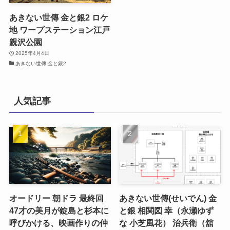
あきない世傳 金と銀2 ロケ
地 ワープステーション江戸
親沢公園
2025年4月4日
あきない世傳 金と銀2
人気記事
オードリー 朝ドラ 最終回
あきない世傳(せいでん) 金
47才の美月が錠島と杉本に
と銀 相関図 幸（永瀬ゆず
呼びかける、映画作りの仲
な 小芝風花） 治兵衛（舘