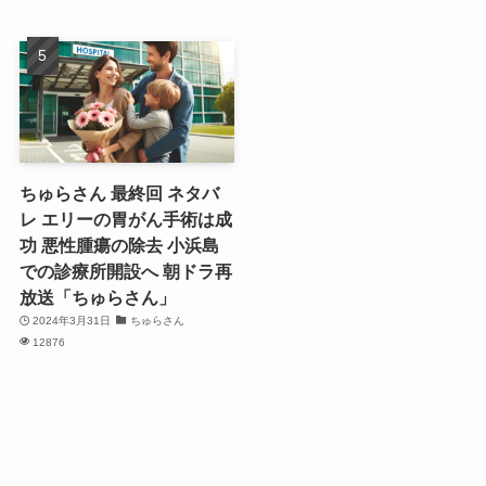
ちゅらさん 最終回 ネタバ
レ エリーの胃がん手術は成
功 悪性腫瘍の除去 小浜島
での診療所開設へ 朝ドラ再
放送「ちゅらさん」
2024年3月31日
ちゅらさん
12876