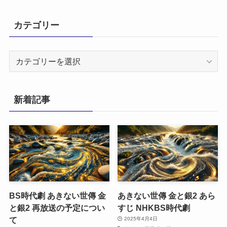
カテゴリー
カ
テ
ゴ
リ
新着記事
ー
BS時代劇 あきない世傳 金
あきない世傳 金と銀2 あら
と銀2 再放送の予定につい
すじ NHKBS時代劇
て
2025年4月4日