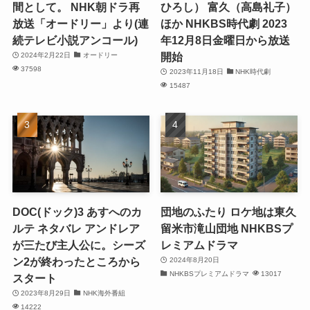
間として。 NHK朝ドラ再
ひろし） 富久（高島礼子）
放送「オードリー」より(連
ほか NHKBS時代劇 2023
続テレビ小説アンコール)
年12月8日金曜日から放送
開始
2024年2月22日
オードリー
37598
2023年11月18日
NHK時代劇
15487
DOC(ドック)3 あすへのカ
団地のふたり ロケ地は東久
ルテ ネタバレ アンドレア
留米市滝山団地 NHKBSプ
が三たび主人公に。シーズ
レミアムドラマ
ン2が終わったところから
2024年8月20日
NHKBSプレミアムドラマ
13017
スタート
2023年8月29日
NHK海外番組
14222