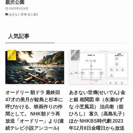
親沢公園
2025年4月4日
あきない世傳 金と銀2
人気記事
オードリー 朝ドラ 最終回
あきない世傳(せいでん) 金
47才の美月が錠島と杉本に
と銀 相関図 幸（永瀬ゆず
呼びかける、映画作りの仲
な 小芝風花） 治兵衛（舘
間として。 NHK朝ドラ再
ひろし） 富久（高島礼子）
放送「オードリー」より(連
ほか NHKBS時代劇 2023
続テレビ小説アンコール)
年12月8日金曜日から放送