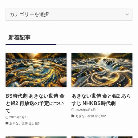
カ
テ
ゴ
リ
新着記事
ー
BS時代劇 あきない世傳 金
あきない世傳 金と銀2 あら
と銀2 再放送の予定につい
すじ NHKBS時代劇
て
2025年4月4日
あきない世傳 金と銀2
2025年4月4日
あきない世傳 金と銀2