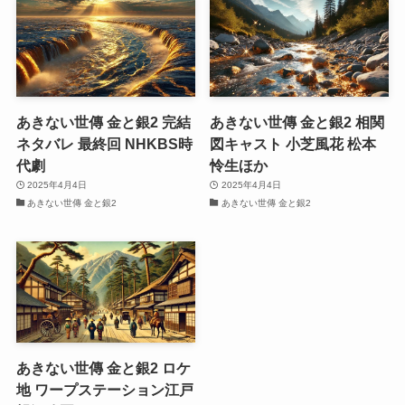
あきない世傳 金と銀2 完結
あきない世傳 金と銀2 相関
ネタバレ 最終回 NHKBS時
図キャスト 小芝風花 松本
代劇
怜生ほか
2025年4月4日
2025年4月4日
あきない世傳 金と銀2
あきない世傳 金と銀2
あきない世傳 金と銀2 ロケ
地 ワープステーション江戸