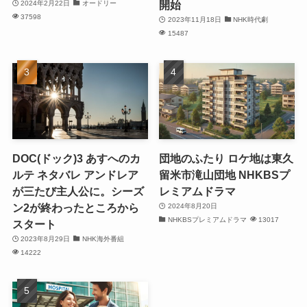
開始
2024年2月22日
オードリー
37598
2023年11月18日
NHK時代劇
15487
DOC(ドック)3 あすへのカ
団地のふたり ロケ地は東久
ルテ ネタバレ アンドレア
留米市滝山団地 NHKBSプ
が三たび主人公に。シーズ
レミアムドラマ
ン2が終わったところから
2024年8月20日
NHKBSプレミアムドラマ
13017
スタート
2023年8月29日
NHK海外番組
14222