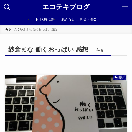
エコテキブログ
NHK時代劇
あきない世傳 金と銀2
ホーム
紗倉まな 働くおっぱい 感想
紗倉まな 働くおっぱい 感想
– tag –
趣味