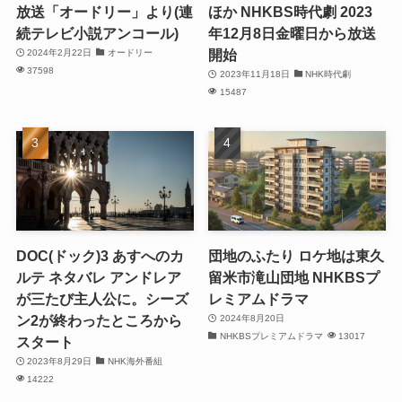
放送「オードリー」より(連
ほか NHKBS時代劇 2023
続テレビ小説アンコール)
年12月8日金曜日から放送
開始
2024年2月22日
オードリー
37598
2023年11月18日
NHK時代劇
15487
DOC(ドック)3 あすへのカ
団地のふたり ロケ地は東久
ルテ ネタバレ アンドレア
留米市滝山団地 NHKBSプ
が三たび主人公に。シーズ
レミアムドラマ
ン2が終わったところから
2024年8月20日
NHKBSプレミアムドラマ
13017
スタート
2023年8月29日
NHK海外番組
14222