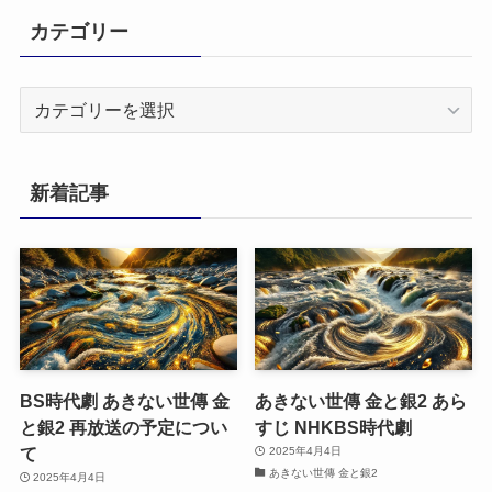
カテゴリー
カ
テ
ゴ
リ
新着記事
ー
BS時代劇 あきない世傳 金
あきない世傳 金と銀2 あら
と銀2 再放送の予定につい
すじ NHKBS時代劇
て
2025年4月4日
あきない世傳 金と銀2
2025年4月4日