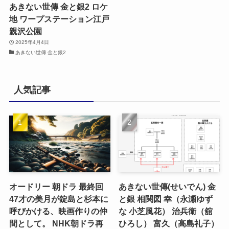
あきない世傳 金と銀2 ロケ
地 ワープステーション江戸
親沢公園
2025年4月4日
あきない世傳 金と銀2
人気記事
オードリー 朝ドラ 最終回
あきない世傳(せいでん) 金
47才の美月が錠島と杉本に
と銀 相関図 幸（永瀬ゆず
呼びかける、映画作りの仲
な 小芝風花） 治兵衛（舘
間として。 NHK朝ドラ再
ひろし） 富久（高島礼子）