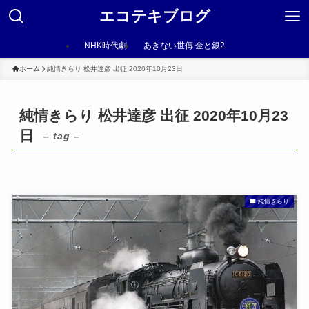
エコテキブログ
NHK時代劇
あきない世傳 金と銀2
ホーム
純情きらり 松井達彦 出征 2020年10月23日
純情きらり 松井達彦 出征 2020年10月23
日
– tag –
純情きらり