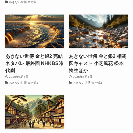
あきない世傳 金と銀2
あきない世傳 金と銀2 完結
あきない世傳 金と銀2 相関
ネタバレ 最終回 NHKBS時
図キャスト 小芝風花 松本
代劇
怜生ほか
2025年4月4日
2025年4月4日
あきない世傳 金と銀2
あきない世傳 金と銀2