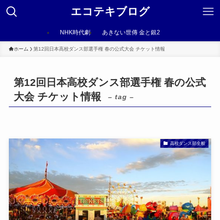
エコテキブログ
NHK時代劇
あきない世傳 金と銀2
ホーム
第12回日本高校ダンス部選手権 春の公式大会 チケット情報
第12回日本高校ダンス部選手権 春の公式
大会 チケット情報
– tag –
高校ダンス部全般