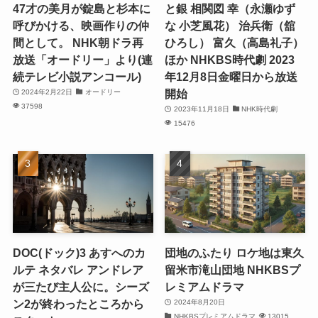
47才の美月が錠島と杉本に
と銀 相関図 幸（永瀬ゆず
呼びかける、映画作りの仲
な 小芝風花） 治兵衛（舘
間として。 NHK朝ドラ再
ひろし） 富久（高島礼子）
放送「オードリー」より(連
ほか NHKBS時代劇 2023
続テレビ小説アンコール)
年12月8日金曜日から放送
開始
2024年2月22日
オードリー
37598
2023年11月18日
NHK時代劇
15476
DOC(ドック)3 あすへのカ
団地のふたり ロケ地は東久
ルテ ネタバレ アンドレア
留米市滝山団地 NHKBSプ
が三たび主人公に。シーズ
レミアムドラマ
ン2が終わったところから
2024年8月20日
NHKBSプレミアムドラマ
13015