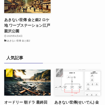
あきない世傳 金と銀2 ロケ
地 ワープステーション江戸
親沢公園
2025年4月4日
あきない世傳 金と銀2
人気記事
オードリー 朝ドラ 最終回
あきない世傳(せいでん) 金