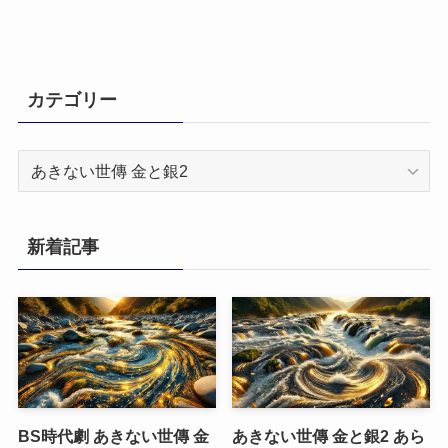
カテゴリー
カ
テ
ゴ
リ
新着記事
ー
BS時代劇 あきない世傳 金
あきない世傳 金と銀2 あら