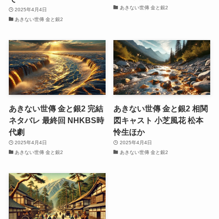
あきない世傳 金と銀2
2025年4月4日
あきない世傳 金と銀2
あきない世傳 金と銀2 完結
あきない世傳 金と銀2 相関
ネタバレ 最終回 NHKBS時
図キャスト 小芝風花 松本
代劇
怜生ほか
2025年4月4日
2025年4月4日
あきない世傳 金と銀2
あきない世傳 金と銀2