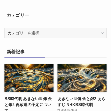
カテゴリー
カ
テ
ゴ
リ
新着記事
ー
BS時代劇 あきない世傳 金
あきない世傳 金と銀2 あら
と銀2 再放送の予定につい
すじ NHKBS時代劇
て
2025年4月4日