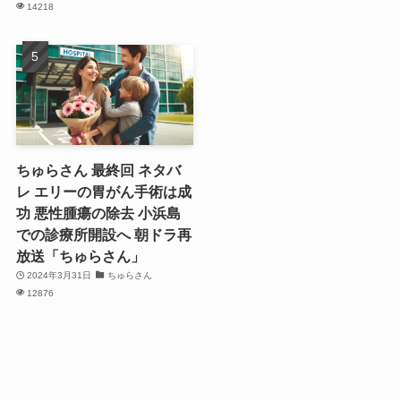
14218
ちゅらさん 最終回 ネタバ
レ エリーの胃がん手術は成
功 悪性腫瘍の除去 小浜島
での診療所開設へ 朝ドラ再
放送「ちゅらさん」
2024年3月31日
ちゅらさん
12876