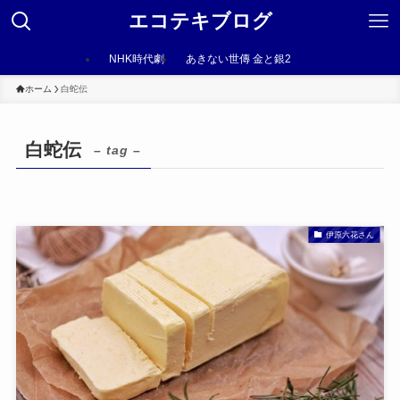
エコテキブログ
NHK時代劇
あきない世傳 金と銀2
ホーム
白蛇伝
白蛇伝
– tag –
伊原六花さん