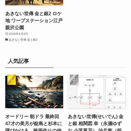
あきない世傳 金と銀2 ロケ
地 ワープステーション江戸
親沢公園
2025年4月4日
あきない世傳 金と銀2
人気記事
オードリー 朝ドラ 最終回
あきない世傳(せいでん) 金
47才の美月が錠島と杉本に
と銀 相関図 幸（永瀬ゆず
呼びかける、映画作りの仲
な 小芝風花） 治兵衛（舘