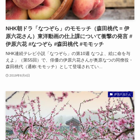
NHK朝ドラ「なつぞら」のモモッチ（森田桃代 = 伊
原六花さん）東洋動画の仕上課について衝撃の発言 #
伊原六花 #なつぞら #森田桃代 #モモッチ
NHK連続テレビ小説「なつぞら」の第10週 なつよ、絵に命を与
えよ」（第55回）で、俳優の伊原六花さんが奥原なつの同僚役・
森田桃代（通称:モモッチ）として登場されてい...
2019年6月4日
伊原六花さん