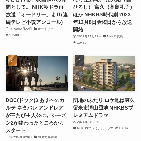
間として。 NHK朝ドラ再
ひろし） 富久（高島礼子）
放送「オードリー」より(連
ほか NHKBS時代劇 2023
続テレビ小説アンコール)
年12月8日金曜日から放送
開始
2024年2月22日
オードリー
37598
2023年11月18日
NHK時代劇
15485
DOC(ドック)3 あすへのカ
団地のふたり ロケ地は東久
ルテ ネタバレ アンドレア
留米市滝山団地 NHKBSプ
が三たび主人公に。シーズ
レミアムドラマ
ン2が終わったところから
2024年8月20日
NHKBSプレミアムドラマ
13016
スタート
2023年8月29日
NHK海外番組