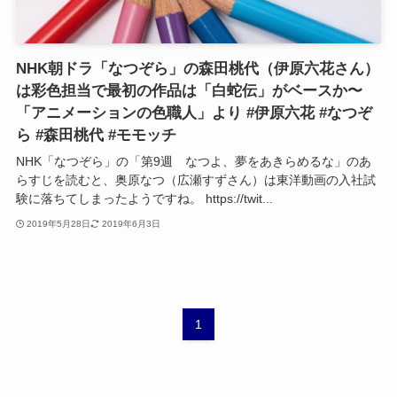
NHK朝ドラ「なつぞら」の森田桃代（伊原六花さん）
は彩色担当で最初の作品は「白蛇伝」がベースか〜
「アニメーションの色職人」より #伊原六花 #なつぞ
ら #森田桃代 #モモッチ
NHK「なつぞら」の「第9週 なつよ、夢をあきらめるな」のあ
らすじを読むと、奥原なつ（広瀬すずさん）は東洋動画の入社試
験に落ちてしまったようですね。 https://twit...
2019年5月28日
2019年6月3日
1