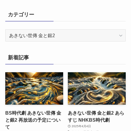
カテゴリー
カ
テ
ゴ
リ
新着記事
ー
BS時代劇 あきない世傳 金
あきない世傳 金と銀2 あら
と銀2 再放送の予定につい
すじ NHKBS時代劇
て
2025年4月4日