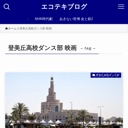
エコテキブログ
NHK時代劇
あきない世傳 金と銀2
ホーム
登美丘高校ダンス部 映画
登美丘高校ダンス部 映画
– tag –
登美丘高校ダンス部