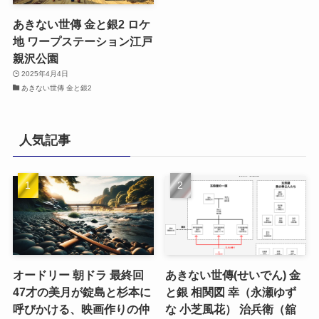
あきない世傳 金と銀2 ロケ
地 ワープステーション江戸
親沢公園
2025年4月4日
あきない世傳 金と銀2
人気記事
オードリー 朝ドラ 最終回
あきない世傳(せいでん) 金
47才の美月が錠島と杉本に
と銀 相関図 幸（永瀬ゆず
呼びかける、映画作りの仲
な 小芝風花） 治兵衛（舘