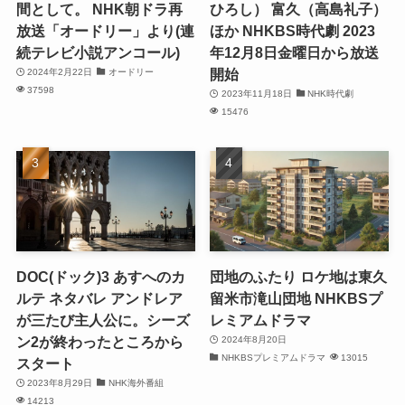
間として。 NHK朝ドラ再
ひろし） 富久（高島礼子）
放送「オードリー」より(連
ほか NHKBS時代劇 2023
続テレビ小説アンコール)
年12月8日金曜日から放送
開始
2024年2月22日
オードリー
37598
2023年11月18日
NHK時代劇
15476
DOC(ドック)3 あすへのカ
団地のふたり ロケ地は東久
ルテ ネタバレ アンドレア
留米市滝山団地 NHKBSプ
が三たび主人公に。シーズ
レミアムドラマ
ン2が終わったところから
2024年8月20日
NHKBSプレミアムドラマ
13015
スタート
2023年8月29日
NHK海外番組
14213