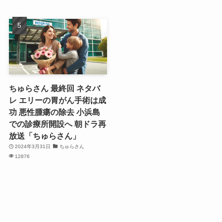
ちゅらさん 最終回 ネタバ
レ エリーの胃がん手術は成
功 悪性腫瘍の除去 小浜島
での診療所開設へ 朝ドラ再
放送「ちゅらさん」
2024年3月31日
ちゅらさん
12876