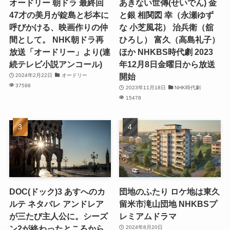
オードリー 朝ドラ 最終回
あきない世傳(せいでん) 金
47才の美月が錠島と杉本に
と銀 相関図 幸（永瀬ゆず
呼びかける、映画作りの仲
な 小芝風花） 治兵衛（舘
間として。 NHK朝ドラ再
ひろし） 富久（高島礼子）
放送「オードリー」より(連
ほか NHKBS時代劇 2023
続テレビ小説アンコール)
年12月8日金曜日から放送
開始
2024年2月22日
オードリー
37598
2023年11月18日
NHK時代劇
15478
DOC(ドック)3 あすへのカ
団地のふたり ロケ地は東久
ルテ ネタバレ アンドレア
留米市滝山団地 NHKBSプ
が三たび主人公に。シーズ
レミアムドラマ
ン2が終わったところから
2024年8月20日