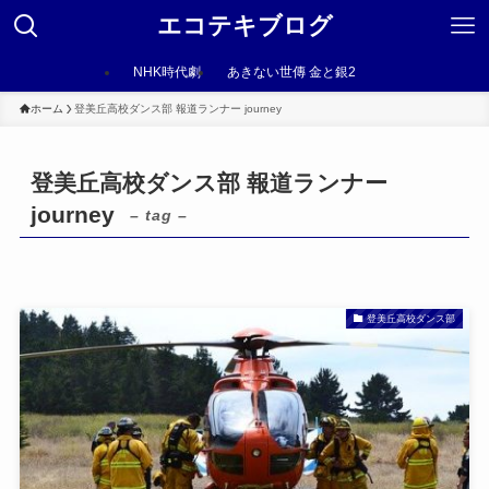
エコテキブログ
NHK時代劇
あきない世傳 金と銀2
ホーム
登美丘高校ダンス部 報道ランナー journey
登美丘高校ダンス部 報道ランナー
journey
– tag –
登美丘高校ダンス部