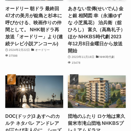
オードリー 朝ドラ 最終回
あきない世傳(せいでん) 金
47才の美月が錠島と杉本に
と銀 相関図 幸（永瀬ゆず
呼びかける、映画作りの仲
な 小芝風花） 治兵衛（舘
間として。 NHK朝ドラ再
ひろし） 富久（高島礼子）
放送「オードリー」より(連
ほか NHKBS時代劇 2023
続テレビ小説アンコール)
年12月8日金曜日から放送
開始
2024年2月22日
オードリー
37598
2023年11月18日
NHK時代劇
15478
DOC(ドック)3 あすへのカ
団地のふたり ロケ地は東久
ルテ ネタバレ アンドレア
留米市滝山団地 NHKBSプ
が三たび主人公に。シーズ
レミアムドラマ