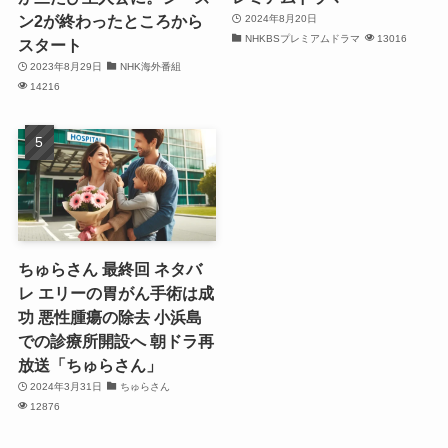
ン2が終わったところから
2024年8月20日
NHKBSプレミアムドラマ
13016
スタート
2023年8月29日
NHK海外番組
14216
ちゅらさん 最終回 ネタバ
レ エリーの胃がん手術は成
功 悪性腫瘍の除去 小浜島
での診療所開設へ 朝ドラ再
放送「ちゅらさん」
2024年3月31日
ちゅらさん
12876