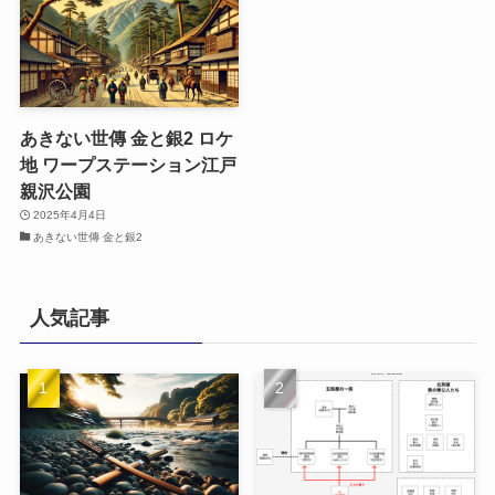
あきない世傳 金と銀2 ロケ
地 ワープステーション江戸
親沢公園
2025年4月4日
あきない世傳 金と銀2
人気記事