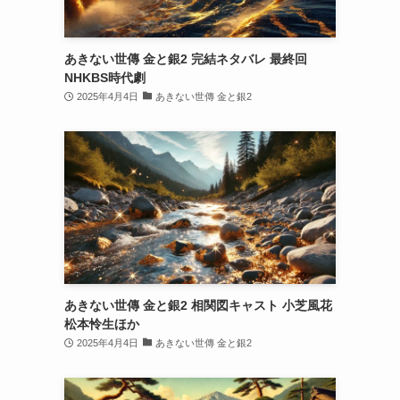
あきない世傳 金と銀2 完結ネタバレ 最終回
NHKBS時代劇
2025年4月4日
あきない世傳 金と銀2
あきない世傳 金と銀2 相関図キャスト 小芝風花
松本怜生ほか
2025年4月4日
あきない世傳 金と銀2