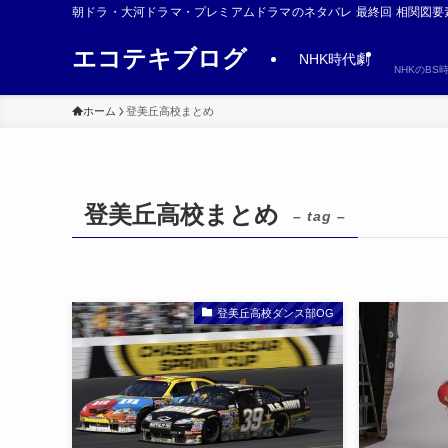
朝ドラ・大河ドラマ・プレミアムドラマのネタバレ 最終回 相関図要
エコテキブログ
NHK時代劇
NHKのB
ホーム
登美丘高校まとめ
登美丘高校まとめ
– tag –
登美丘高校ダンス部OG