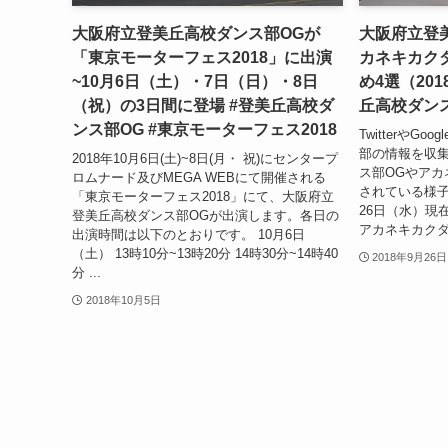
大阪府立登美丘高校ダンス部OGが
大阪府立登
「東京モーターフェス2018」に出演
カネキカク
~10月6日（土）・7日（日）・8日
め4選（201
（祝）の3日間に登場 #登美丘高校ダ
丘高校ダン
ンス部OG #東京モーターフェス2018
TwitterやGo
部の情報を収
2018年10月6日(土)~8日(月・ 祝)にセンタープ
ス部OGやアカ
ロムナード及びMEGA WEBにて開催される
されている様子
「東京モーターフェス2018」にて、大阪府立
26日（水）現
登美丘高校ダンス部OGが出演します。各日の
アカネキカクダ
出演時間は以下のとおりです。 10月6日
（土） 13時10分~13時20分 14時30分~14時40
2018年9月26日
分 ...
2018年10月5日