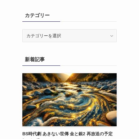
カテゴリー
カ
テ
ゴ
リ
新着記事
ー
BS時代劇 あきない世傳 金と銀2 再放送の予定