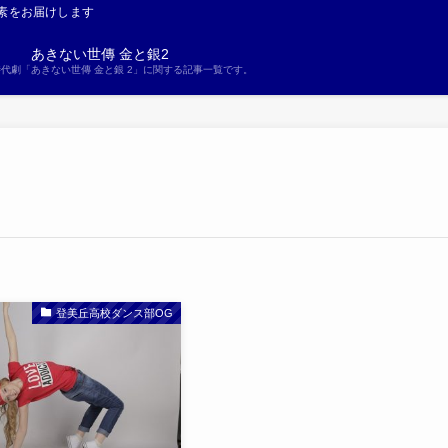
素をお届けします
あきない世傳 金と銀2
S時代劇「あきない世傳 金と銀 2」に関する記事一覧です。
登美丘高校ダンス部OG