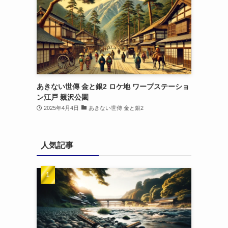
あきない世傳 金と銀2 ロケ地 ワープステーショ
ン江戸 親沢公園
2025年4月4日
あきない世傳 金と銀2
人気記事