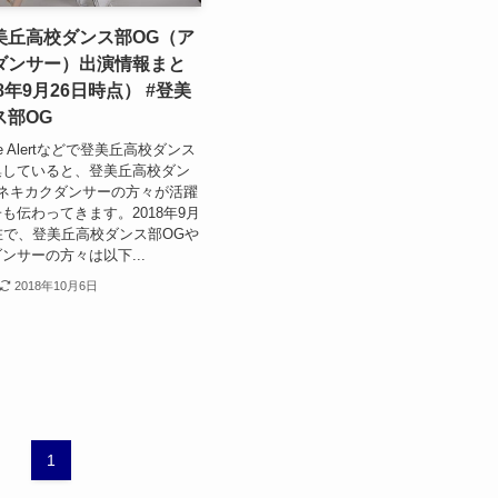
美丘高校ダンス部OG（ア
ダンサー）出演情報まと
8年9月26日時点） #登美
ス部OG
ogle Alertなどで登美丘高校ダンス
集していると、登美丘高校ダン
ネキカクダンサーの方々が活躍
も伝わってきます。2018年9月
在で、登美丘高校ダンス部OGや
ンサーの方々は以下...
2018年10月6日
1