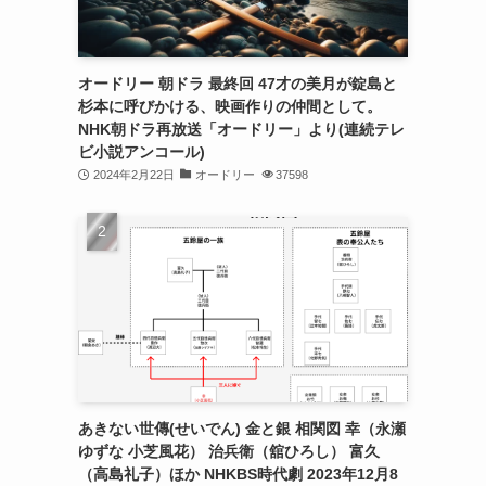
オードリー 朝ドラ 最終回 47才の美月が錠島と
杉本に呼びかける、映画作りの仲間として。
NHK朝ドラ再放送「オードリー」より(連続テレ
ビ小説アンコール)
2024年2月22日
オードリー
37598
あきない世傳(せいでん) 金と銀 相関図 幸（永瀬
ゆずな 小芝風花） 治兵衛（舘ひろし） 富久
（高島礼子）ほか NHKBS時代劇 2023年12月8