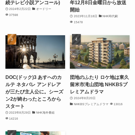
続テレビ小説アンコール)
年12月8日金曜日から放送
開始
2024年2月22日
オードリー
37598
2023年11月18日
NHK時代劇
15478
DOC(ドック)3 あすへのカ
団地のふたり ロケ地は東久
ルテ ネタバレ アンドレア
留米市滝山団地 NHKBSプ
が三たび主人公に。シーズ
レミアムドラマ
ン2が終わったところから
2024年8月20日
NHKBSプレミアムドラマ
13016
スタート
2023年8月29日
NHK海外番組
14216