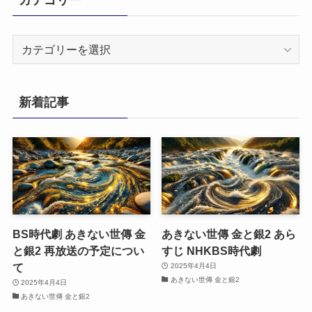
カ
テ
ゴ
リ
新着記事
ー
BS時代劇 あきない世傳 金
あきない世傳 金と銀2 あら
と銀2 再放送の予定につい
すじ NHKBS時代劇
て
2025年4月4日
あきない世傳 金と銀2
2025年4月4日
あきない世傳 金と銀2