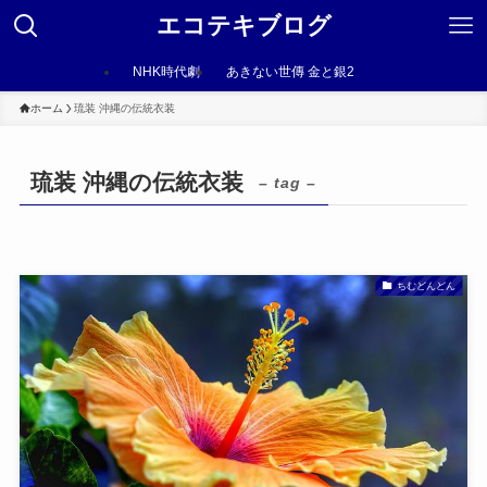
エコテキブログ
NHK時代劇
あきない世傳 金と銀2
ホーム
琉装 沖縄の伝統衣装
琉装 沖縄の伝統衣装
– tag –
ちむどんどん