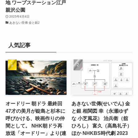
地 ワープステーション江戸
親沢公園
2025年4月4日
あきない世傳 金と銀2
人気記事
オードリー 朝ドラ 最終回
あきない世傳(せいでん) 金
47才の美月が錠島と杉本に
と銀 相関図 幸（永瀬ゆず
呼びかける、映画作りの仲
な 小芝風花） 治兵衛（舘
間として。 NHK朝ドラ再
ひろし） 富久（高島礼子）
放送「オードリー」より(連
ほか NHKBS時代劇 2023