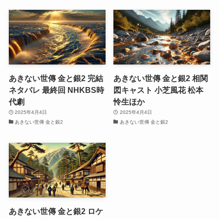
あきない世傳 金と銀2 完結
あきない世傳 金と銀2 相関
ネタバレ 最終回 NHKBS時
図キャスト 小芝風花 松本
代劇
怜生ほか
2025年4月4日
2025年4月4日
あきない世傳 金と銀2
あきない世傳 金と銀2
あきない世傳 金と銀2 ロケ