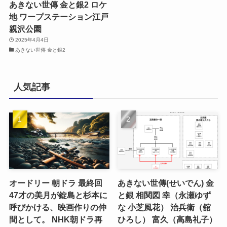
あきない世傳 金と銀2 ロケ
地 ワープステーション江戸
親沢公園
2025年4月4日
あきない世傳 金と銀2
人気記事
オードリー 朝ドラ 最終回
あきない世傳(せいでん) 金
47才の美月が錠島と杉本に
と銀 相関図 幸（永瀬ゆず
呼びかける、映画作りの仲
な 小芝風花） 治兵衛（舘
間として。 NHK朝ドラ再
ひろし） 富久（高島礼子）