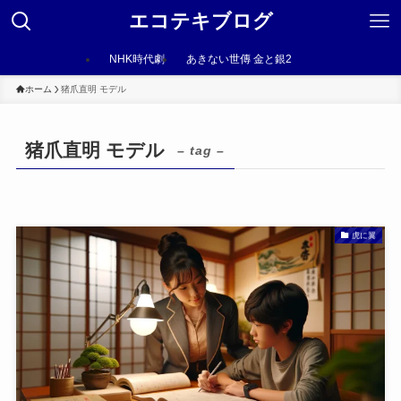
エコテキブログ
NHK時代劇
あきない世傳 金と銀2
ホーム
猪爪直明 モデル
猪爪直明 モデル
– tag –
虎に翼