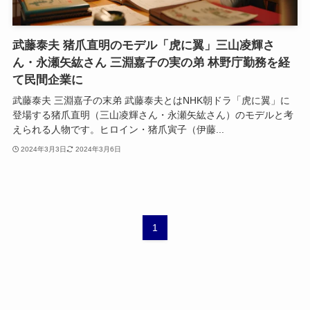
武藤泰夫 猪爪直明のモデル「虎に翼」三山凌輝さ
ん・永瀬矢紘さん 三淵嘉子の実の弟 林野庁勤務を経
て民間企業に
武藤泰夫 三淵嘉子の末弟 武藤泰夫とはNHK朝ドラ「虎に翼」に
登場する猪爪直明（三山凌輝さん・永瀬矢紘さん）のモデルと考
えられる人物です。ヒロイン・猪爪寅子（伊藤...
2024年3月3日
2024年3月6日
1