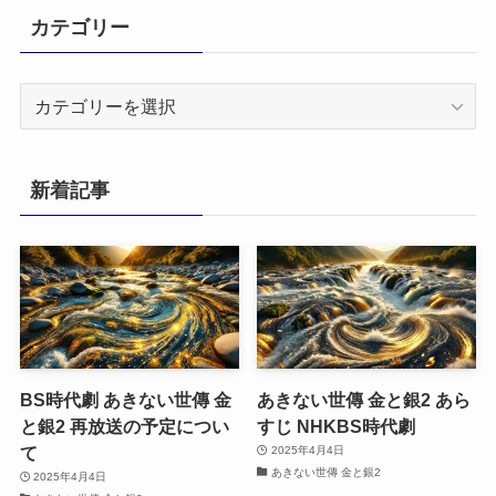
カテゴリー
カ
テ
ゴ
リ
新着記事
ー
BS時代劇 あきない世傳 金
あきない世傳 金と銀2 あら
と銀2 再放送の予定につい
すじ NHKBS時代劇
て
2025年4月4日
あきない世傳 金と銀2
2025年4月4日