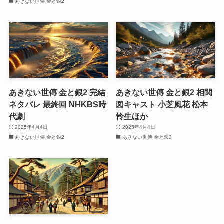
あきない世傳 金と銀2
あきない世傳 金と銀2 完結
あきない世傳 金と銀2 相関
ネタバレ 最終回 NHKBS時
図キャスト 小芝風花 松本
代劇
怜生ほか
2025年4月4日
2025年4月4日
あきない世傳 金と銀2
あきない世傳 金と銀2