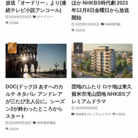
放送「オードリー」より(連
ほか NHKBS時代劇 2023
続テレビ小説アンコール)
年12月8日金曜日から放送
開始
2024年2月22日
オードリー
37598
2023年11月18日
NHK時代劇
15478
DOC(ドック)3 あすへのカ
団地のふたり ロケ地は東久
ルテ ネタバレ アンドレア
留米市滝山団地 NHKBSプ
が三たび主人公に。シーズ
レミアムドラマ
ン2が終わったところから
2024年8月20日
NHKBSプレミアムドラマ
13016
スタート
2023年8月29日
NHK海外番組
14216