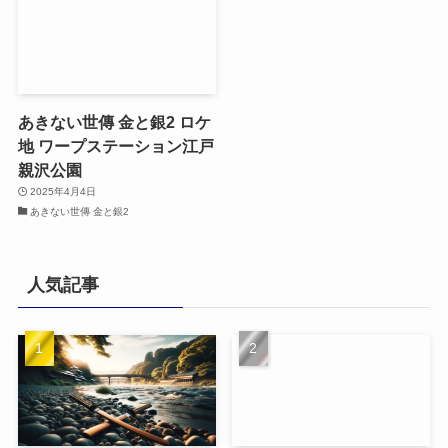
あきない世傳 金と銀2 ロケ
地 ワープステーション江戸
親沢公園
2025年4月4日
あきない世傳 金と銀2
人気記事