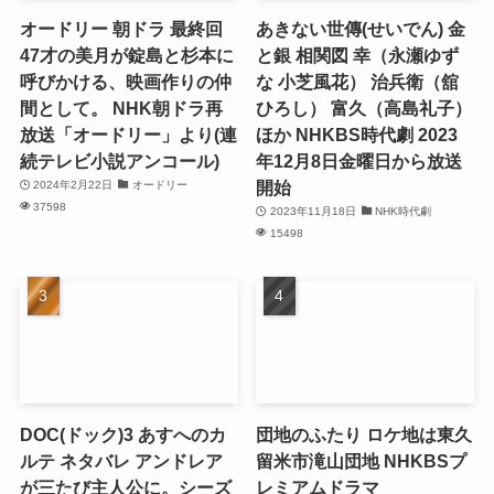
オードリー 朝ドラ 最終回
あきない世傳(せいでん) 金
47才の美月が錠島と杉本に
と銀 相関図 幸（永瀬ゆず
呼びかける、映画作りの仲
な 小芝風花） 治兵衛（舘
間として。 NHK朝ドラ再
ひろし） 富久（高島礼子）
放送「オードリー」より(連
ほか NHKBS時代劇 2023
続テレビ小説アンコール)
年12月8日金曜日から放送
開始
2024年2月22日
オードリー
37598
2023年11月18日
NHK時代劇
15498
DOC(ドック)3 あすへのカ
団地のふたり ロケ地は東久
ルテ ネタバレ アンドレア
留米市滝山団地 NHKBSプ
が三たび主人公に。シーズ
レミアムドラマ