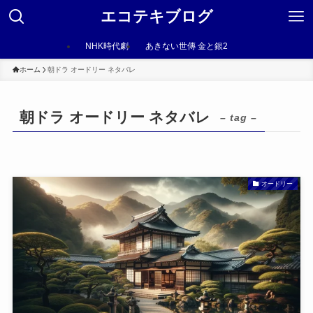
エコテキブログ
NHK時代劇
あきない世傳 金と銀2
ホーム
朝ドラ オードリー ネタバレ
朝ドラ オードリー ネタバレ
– tag –
オードリー