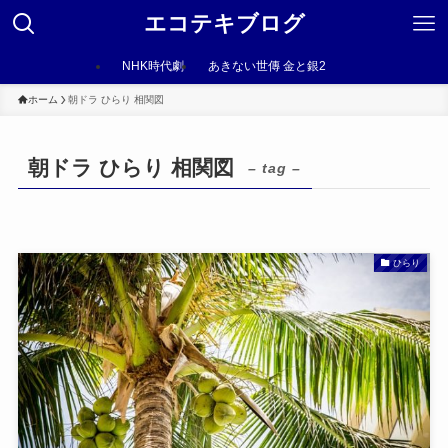
エコテキブログ
NHK時代劇
あきない世傳 金と銀2
ホーム
朝ドラ ひらり 相関図
朝ドラ ひらり 相関図
– tag –
ひらり