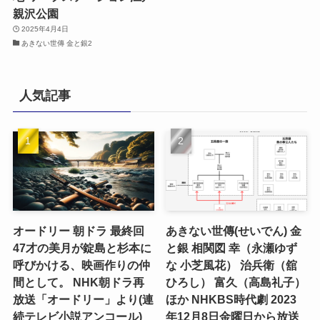
親沢公園
2025年4月4日
あきない世傳 金と銀2
人気記事
オードリー 朝ドラ 最終回
あきない世傳(せいでん) 金
47才の美月が錠島と杉本に
と銀 相関図 幸（永瀬ゆず
呼びかける、映画作りの仲
な 小芝風花） 治兵衛（舘
間として。 NHK朝ドラ再
ひろし） 富久（高島礼子）
放送「オードリー」より(連
ほか NHKBS時代劇 2023
続テレビ小説アンコール)
年12月8日金曜日から放送