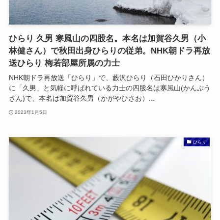
ひらり 久男 寒風山の四股名。本名は加賀谷久男（小
林健さん）で秋田出身ひらりの従弟。NHK朝ドラ再放
送ひらり 梅若部屋所属の力士
NHK朝ドラ再放送「ひらり」で、藪沢ひらり（石田ひかりさん）
に「久男」と気軽に呼ばれている力士の四股名は寒風山(かんぷう
ざん)で、本名は加賀谷久男（かがやひさお）...
2023年1月5日
ひらり