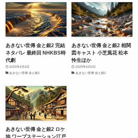
あきない世傳 金と銀2 完結
あきない世傳 金と銀2 相関
ネタバレ 最終回 NHKBS時
図キャスト 小芝風花 松本
代劇
怜生ほか
2025年4月4日
2025年4月4日
あきない世傳 金と銀2
あきない世傳 金と銀2
あきない世傳 金と銀2 ロケ
地 ワープステーション江戸