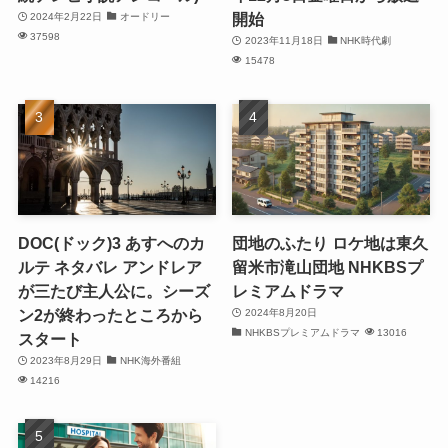
開始
2024年2月22日
オードリー
37598
2023年11月18日
NHK時代劇
15478
DOC(ドック)3 あすへのカ
団地のふたり ロケ地は東久
ルテ ネタバレ アンドレア
留米市滝山団地 NHKBSプ
が三たび主人公に。シーズ
レミアムドラマ
ン2が終わったところから
2024年8月20日
NHKBSプレミアムドラマ
13016
スタート
2023年8月29日
NHK海外番組
14216