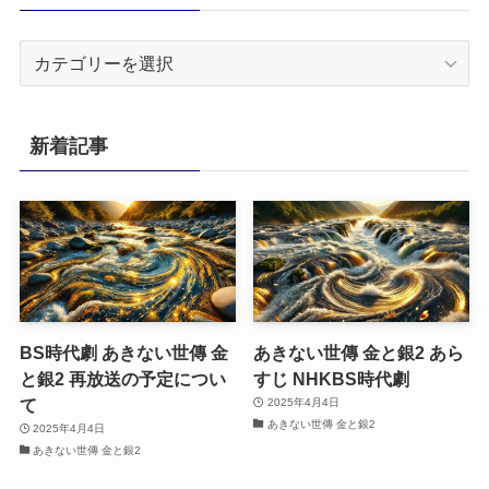
カ
テ
ゴ
リ
新着記事
ー
BS時代劇 あきない世傳 金
あきない世傳 金と銀2 あら
と銀2 再放送の予定につい
すじ NHKBS時代劇
て
2025年4月4日
あきない世傳 金と銀2
2025年4月4日
あきない世傳 金と銀2