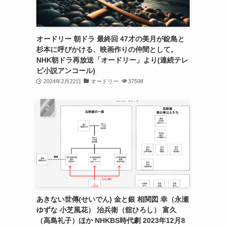
オードリー 朝ドラ 最終回 47才の美月が錠島と
杉本に呼びかける、映画作りの仲間として。
NHK朝ドラ再放送「オードリー」より(連続テレ
ビ小説アンコール)
2024年2月22日
オードリー
37598
あきない世傳(せいでん) 金と銀 相関図 幸（永瀬
ゆずな 小芝風花） 治兵衛（舘ひろし） 富久
（高島礼子）ほか NHKBS時代劇 2023年12月8