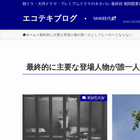
朝ドラ・大河ドラマ・プレミアムドラマのネタバレ 最終回 相関図要
エコテキブログ
NHK時代劇
NHKのB
ホーム
最終的に主要な登場人物が誰一人としてヒーローとならない
最終的に主要な登場人物が誰一
軍師官兵衛