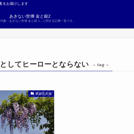
素をお届けします
あきない世傳 金と銀2
S時代劇「あきない世傳 金と銀 2」に関する記事一覧です。
人としてヒーローとならない
– tag –
軍師官兵衛