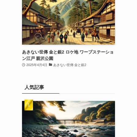
あきない世傳 金と銀2 ロケ地 ワープステーショ
ン江戸 親沢公園
2025年4月4日
あきない世傳 金と銀2
人気記事