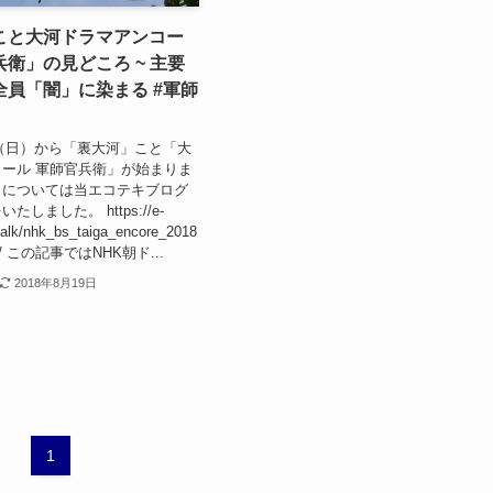
こと大河ドラマアンコー
衛」の見どころ ~ 主要
全員「闇」に染まる #軍師
1日（日）から「裏大河」こと「大
ール 軍師官兵衛」が始まりま
とについては当エコテキブログ
しました。 https://e-
talk/nhk_bs_taiga_encore_2018
bee/ この記事ではNHK朝ド...
2018年8月19日
1