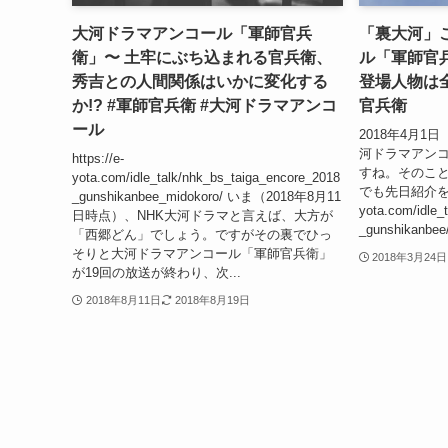
大河ドラマアンコール「軍師官兵
「裏大河」
衛」〜 土牢にぶち込まれる官兵衛、
ル「軍師官兵
秀吉との人間関係はいかに変化する
登場人物は
か!? #軍師官兵衛 #大河ドラマアンコ
官兵衛
ール
2018年4月
河ドラマアンコ
https://e-
すね。そのこ
yota.com/idle_talk/nhk_bs_taiga_encore_2018
でも先日紹介をいた
_gunshikanbee_midokoro/ いま（2018年8月11
yota.com/idle_
日時点）、NHK大河ドラマと言えば、大方が
_gunshikan
「西郷どん」でしょう。ですがその裏でひっ
そりと大河ドラマアンコール「軍師官兵衛」
2018年3月24日
が19回の放送が終わり、次...
2018年8月11日
2018年8月19日