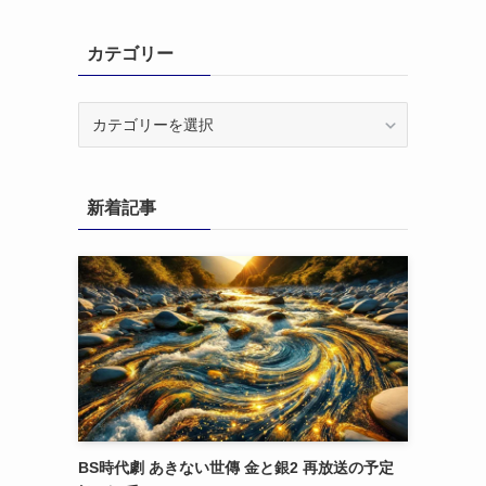
カテゴリー
カ
テ
ゴ
リ
新着記事
ー
BS時代劇 あきない世傳 金と銀2 再放送の予定