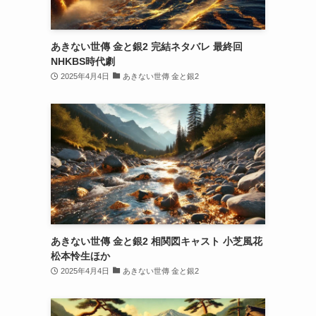
あきない世傳 金と銀2 完結ネタバレ 最終回
NHKBS時代劇
2025年4月4日
あきない世傳 金と銀2
あきない世傳 金と銀2 相関図キャスト 小芝風花
松本怜生ほか
2025年4月4日
あきない世傳 金と銀2