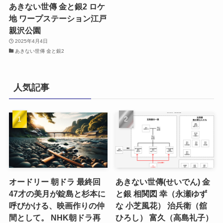
あきない世傳 金と銀2 ロケ
地 ワープステーション江戸
親沢公園
2025年4月4日
あきない世傳 金と銀2
人気記事
オードリー 朝ドラ 最終回
あきない世傳(せいでん) 金
47才の美月が錠島と杉本に
と銀 相関図 幸（永瀬ゆず
呼びかける、映画作りの仲
な 小芝風花） 治兵衛（舘
間として。 NHK朝ドラ再
ひろし） 富久（高島礼子）