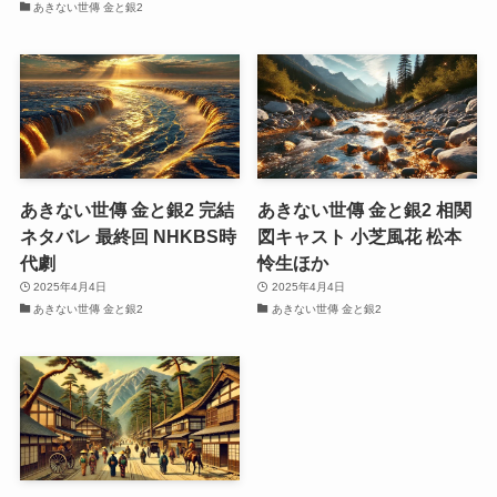
あきない世傳 金と銀2
あきない世傳 金と銀2 完結
あきない世傳 金と銀2 相関
ネタバレ 最終回 NHKBS時
図キャスト 小芝風花 松本
代劇
怜生ほか
2025年4月4日
2025年4月4日
あきない世傳 金と銀2
あきない世傳 金と銀2