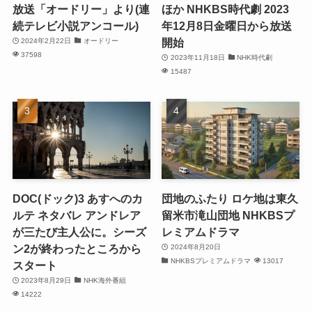
放送「オードリー」より(連
ほか NHKBS時代劇 2023
続テレビ小説アンコール)
年12月8日金曜日から放送
開始
2024年2月22日
オードリー
37598
2023年11月18日
NHK時代劇
15487
DOC(ドック)3 あすへのカ
団地のふたり ロケ地は東久
ルテ ネタバレ アンドレア
留米市滝山団地 NHKBSプ
が三たび主人公に。シーズ
レミアムドラマ
ン2が終わったところから
2024年8月20日
NHKBSプレミアムドラマ
13017
スタート
2023年8月29日
NHK海外番組
14222