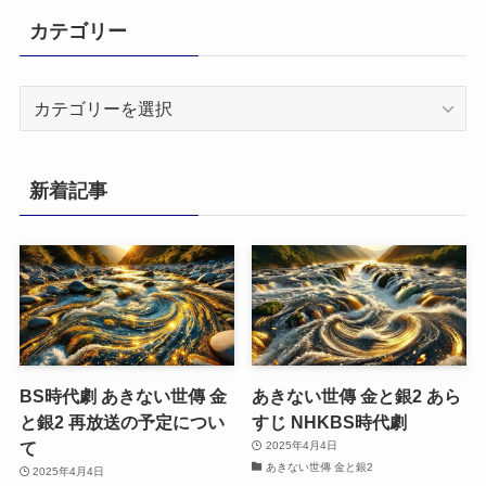
カテゴリー
カ
テ
ゴ
リ
新着記事
ー
BS時代劇 あきない世傳 金
あきない世傳 金と銀2 あら
と銀2 再放送の予定につい
すじ NHKBS時代劇
て
2025年4月4日
あきない世傳 金と銀2
2025年4月4日