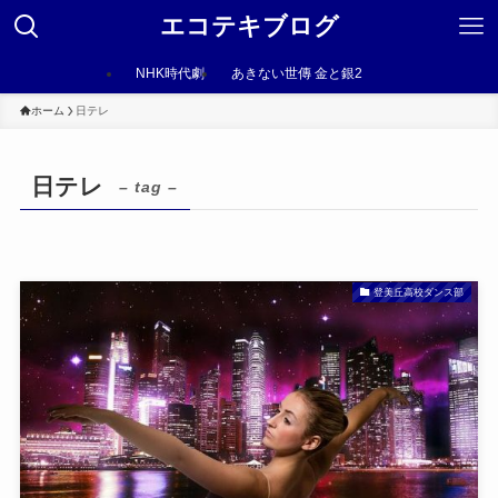
エコテキブログ
NHK時代劇
あきない世傳 金と銀2
ホーム
日テレ
日テレ
– tag –
登美丘高校ダンス部