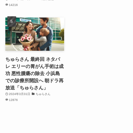
14216
ちゅらさん 最終回 ネタバ
レ エリーの胃がん手術は成
功 悪性腫瘍の除去 小浜島
での診療所開設へ 朝ドラ再
放送「ちゅらさん」
2024年3月31日
ちゅらさん
12876