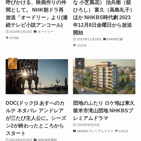
呼びかける、映画作りの仲
な 小芝風花） 治兵衛（舘
間として。 NHK朝ドラ再
ひろし） 富久（高島礼子）
放送「オードリー」より(連
ほか NHKBS時代劇 2023
続テレビ小説アンコール)
年12月8日金曜日から放送
開始
2024年2月22日
オードリー
37598
2023年11月18日
NHK時代劇
15478
DOC(ドック)3 あすへのカ
団地のふたり ロケ地は東久
ルテ ネタバレ アンドレア
留米市滝山団地 NHKBSプ
が三たび主人公に。シーズ
レミアムドラマ
ン2が終わったところから
2024年8月20日
NHKBSプレミアムドラマ
13016
スタート
2023年8月29日
NHK海外番組