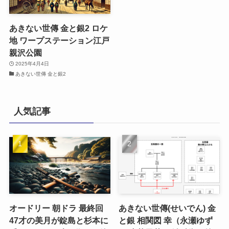
あきない世傳 金と銀2 ロケ
地 ワープステーション江戸
親沢公園
2025年4月4日
あきない世傳 金と銀2
人気記事
オードリー 朝ドラ 最終回
あきない世傳(せいでん) 金
47才の美月が錠島と杉本に
と銀 相関図 幸（永瀬ゆず