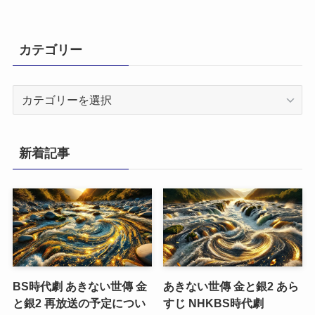
カテゴリー
カ
テ
ゴ
リ
新着記事
ー
BS時代劇 あきない世傳 金
あきない世傳 金と銀2 あら
と銀2 再放送の予定につい
すじ NHKBS時代劇