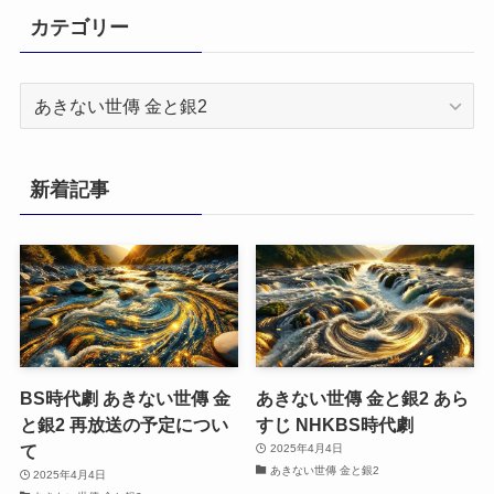
カテゴリー
カ
テ
ゴ
リ
新着記事
ー
BS時代劇 あきない世傳 金
あきない世傳 金と銀2 あら
と銀2 再放送の予定につい
すじ NHKBS時代劇
て
2025年4月4日
あきない世傳 金と銀2
2025年4月4日