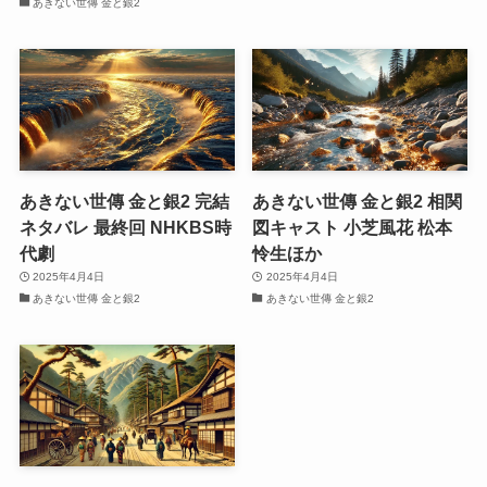
あきない世傳 金と銀2
あきない世傳 金と銀2 完結
あきない世傳 金と銀2 相関
ネタバレ 最終回 NHKBS時
図キャスト 小芝風花 松本
代劇
怜生ほか
2025年4月4日
2025年4月4日
あきない世傳 金と銀2
あきない世傳 金と銀2