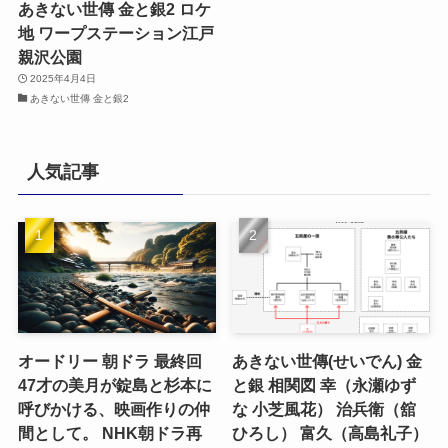
あきない世傳 金と銀2 ロケ
地 ワープステーション江戸
親沢公園
2025年4月4日
あきない世傳 金と銀2
人気記事
オードリー 朝ドラ 最終回
あきない世傳(せいでん) 金
47才の美月が錠島と杉本に
と銀 相関図 幸（永瀬ゆず
呼びかける、映画作りの仲
な 小芝風花） 治兵衛（舘
間として。 NHK朝ドラ再
ひろし） 富久（高島礼子）