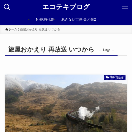
エコテキブログ
NHK時代劇
あきない世傳 金と銀2
ホーム
旅屋おかえり 再放送 いつから
旅屋おかえり 再放送 いつから
– tag –
NHK再放送