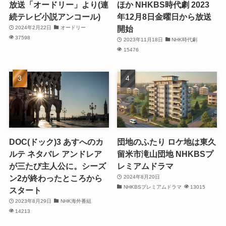
放送「オードリー」より(連
ほか NHKBS時代劇 2023
続テレビ小説アンコール)
年12月8日金曜日から放送
開始
2024年2月22日
オードリー
37598
2023年11月18日
NHK時代劇
15476
DOC(ドック)3 あすへのカ
団地のふたり ロケ地は東久
ルテ ネタバレ アンドレア
留米市滝山団地 NHKBSプ
が三たび主人公に。シーズ
レミアムドラマ
ン2が終わったところから
2024年8月20日
NHKBSプレミアムドラマ
13015
スタート
2023年8月29日
NHK海外番組
14213