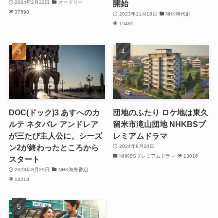
開始
2024年2月22日
オードリー
37598
2023年11月18日
NHK時代劇
15485
DOC(ドック)3 あすへのカ
団地のふたり ロケ地は東久
ルテ ネタバレ アンドレア
留米市滝山団地 NHKBSプ
が三たび主人公に。シーズ
レミアムドラマ
ン2が終わったところから
2024年8月20日
NHKBSプレミアムドラマ
13016
スタート
2023年8月29日
NHK海外番組
14218