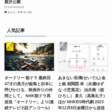
親沢公園
2025年4月4日
あきない世傳 金と銀2
人気記事
オードリー 朝ドラ 最終回
あきない世傳(せいでん) 金
47才の美月が錠島と杉本に
と銀 相関図 幸（永瀬ゆず
呼びかける、映画作りの仲
な 小芝風花） 治兵衛（舘
間として。 NHK朝ドラ再
ひろし） 富久（高島礼子）
放送「オードリー」より(連
ほか NHKBS時代劇 2023
続テレビ小説アンコール)
年12月8日金曜日から放送