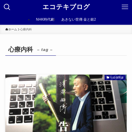
エコテキブログ
NHK時代劇
あきない世傳 金と銀2
ホーム
心療内科
心療内科
– tag –
社会保障論