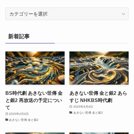
カ
テ
ゴ
リ
新着記事
ー
BS時代劇 あきない世傳 金
あきない世傳 金と銀2 あら
と銀2 再放送の予定につい
すじ NHKBS時代劇
て
2025年4月4日
あきない世傳 金と銀2
2025年4月4日
あきない世傳 金と銀2