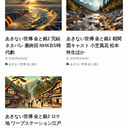
あきない世傳 金と銀2 完結
あきない世傳 金と銀2 相関
ネタバレ 最終回 NHKBS時
図キャスト 小芝風花 松本
代劇
怜生ほか
2025年4月4日
2025年4月4日
あきない世傳 金と銀2
あきない世傳 金と銀2
あきない世傳 金と銀2 ロケ
地 ワープステーション江戸