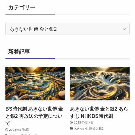
カテゴリー
カ
テ
ゴ
リ
新着記事
ー
BS時代劇 あきない世傳 金
あきない世傳 金と銀2 あら
と銀2 再放送の予定につい
すじ NHKBS時代劇
て
2025年4月4日
あきない世傳 金と銀2
2025年4月4日