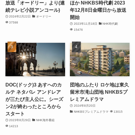
放送「オードリー」より(連
ほか NHKBS時代劇 2023
続テレビ小説アンコール)
年12月8日金曜日から放送
開始
2024年2月22日
オードリー
37598
2023年11月18日
NHK時代劇
15476
DOC(ドック)3 あすへのカ
団地のふたり ロケ地は東久
ルテ ネタバレ アンドレア
留米市滝山団地 NHKBSプ
が三たび主人公に。シーズ
レミアムドラマ
ン2が終わったところから
2024年8月20日
NHKBSプレミアムドラマ
13015
スタート
2023年8月29日
NHK海外番組
14213