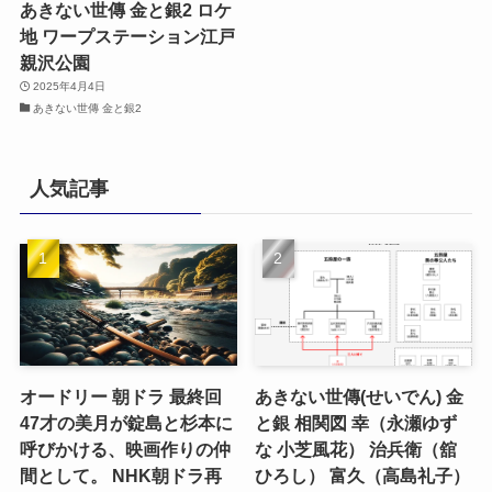
あきない世傳 金と銀2 ロケ
地 ワープステーション江戸
親沢公園
2025年4月4日
あきない世傳 金と銀2
人気記事
オードリー 朝ドラ 最終回
あきない世傳(せいでん) 金
47才の美月が錠島と杉本に
と銀 相関図 幸（永瀬ゆず
呼びかける、映画作りの仲
な 小芝風花） 治兵衛（舘
間として。 NHK朝ドラ再
ひろし） 富久（高島礼子）