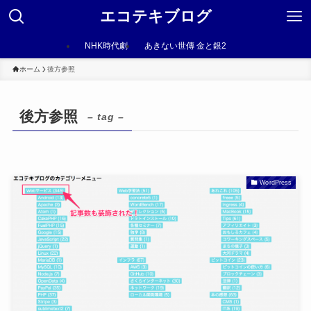
エコテキブログ
NHK時代劇
あきない世傳 金と銀2
ホーム
後方参照
後方参照
– tag –
WordPress