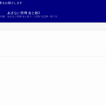
素をお届けします
あきない世傳 金と銀2
S時代劇「あきない世傳 金と銀 2」に関する記事一覧です。