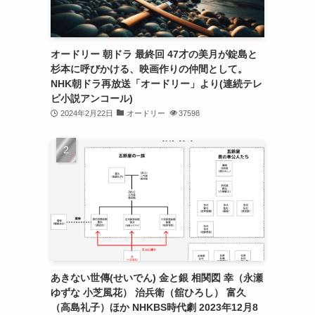
オードリー 朝ドラ 最終回 47才の美月が錠島と
杉本に呼びかける、映画作りの仲間として。
NHK朝ドラ再放送「オードリー」より(連続テレ
ビ小説アンコール)
2024年2月22日
オードリー
37598
あきない世傳(せいでん) 金と銀 相関図 幸（永瀬
ゆずな 小芝風花） 治兵衛（舘ひろし） 富久
（高島礼子）ほか NHKBS時代劇 2023年12月8