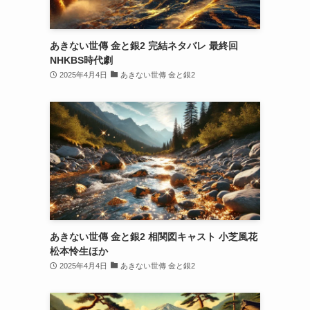
あきない世傳 金と銀2 完結ネタバレ 最終回
NHKBS時代劇
2025年4月4日
あきない世傳 金と銀2
あきない世傳 金と銀2 相関図キャスト 小芝風花
松本怜生ほか
2025年4月4日
あきない世傳 金と銀2