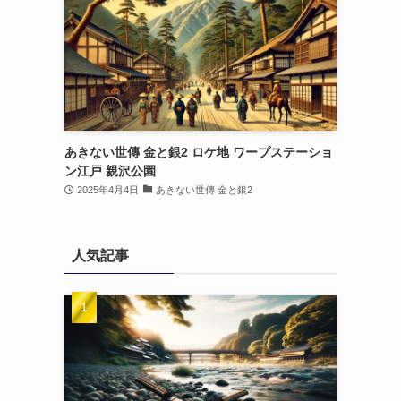
あきない世傳 金と銀2 ロケ地 ワープステーショ
ン江戸 親沢公園
2025年4月4日
あきない世傳 金と銀2
人気記事