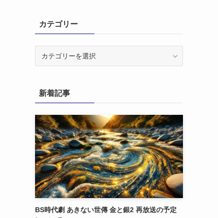
カテゴリー
カ
テ
ゴ
リ
新着記事
ー
BS時代劇 あきない世傳 金と銀2 再放送の予定