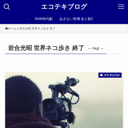
エコテキブログ
NHK時代劇
あきない世傳 金と銀2
ホーム
岩合光昭 世界ネコ歩き 終了
岩合光昭 世界ネコ歩き 終了
– tag –
NHK番組情報