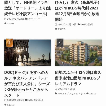
間として。 NHK朝ドラ再
ひろし） 富久（高島礼子）
放送「オードリー」より(連
ほか NHKBS時代劇 2023
続テレビ小説アンコール)
年12月8日金曜日から放送
開始
2024年2月22日
オードリー
37598
2023年11月18日
NHK時代劇
15476
DOC(ドック)3 あすへのカ
団地のふたり ロケ地は東久
ルテ ネタバレ アンドレア
留米市滝山団地 NHKBSプ
が三たび主人公に。シーズ
レミアムドラマ
ン2が終わったところから
2024年8月20日
NHKBSプレミアムドラマ
13015
スタート
2023年8月29日
NHK海外番組
14213