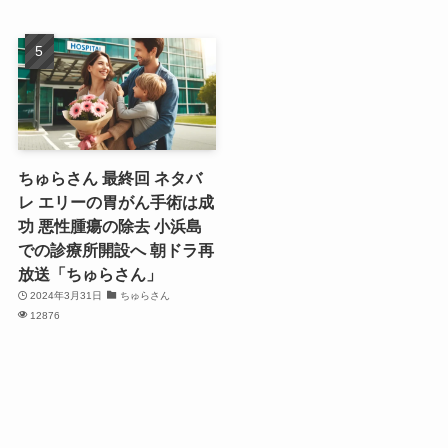
ちゅらさん 最終回 ネタバ
レ エリーの胃がん手術は成
功 悪性腫瘍の除去 小浜島
での診療所開設へ 朝ドラ再
放送「ちゅらさん」
2024年3月31日
ちゅらさん
12876