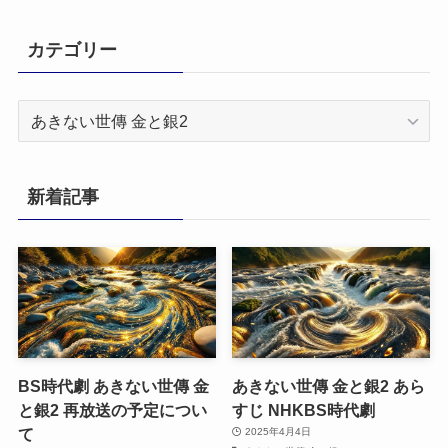
カテゴリー
カ
テ
ゴ
リ
新着記事
ー
BS時代劇 あきない世傳 金
あきない世傳 金と銀2 あら
と銀2 再放送の予定につい
すじ NHKBS時代劇
て
2025年4月4日