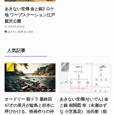
あきない世傳 金と銀2 ロケ
地 ワープステーション江戸
親沢公園
2025年4月4日
あきない世傳 金と銀2
人気記事
オードリー 朝ドラ 最終回
あきない世傳(せいでん) 金
47才の美月が錠島と杉本に
と銀 相関図 幸（永瀬ゆず
呼びかける、映画作りの仲
な 小芝風花） 治兵衛（舘