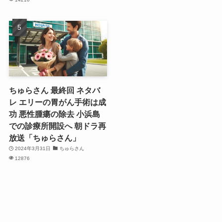
ちゅらさん 最終回 ネタバ
レ エリーの胃がん手術は成
功 悪性腫瘍の除去 小浜島
での診療所開設へ 朝ドラ再
放送「ちゅらさん」
2024年3月31日
ちゅらさん
12876