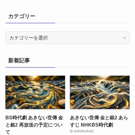
カテゴリー
カ
テ
ゴ
リ
新着記事
ー
BS時代劇 あきない世傳 金
あきない世傳 金と銀2 あら
と銀2 再放送の予定につい
すじ NHKBS時代劇
て
2025年4月4日