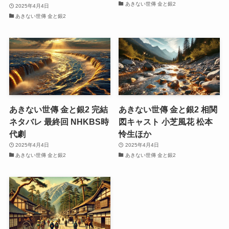
あきない世傳 金と銀2
2025年4月4日
あきない世傳 金と銀2
あきない世傳 金と銀2 完結
あきない世傳 金と銀2 相関
ネタバレ 最終回 NHKBS時
図キャスト 小芝風花 松本
代劇
怜生ほか
2025年4月4日
2025年4月4日
あきない世傳 金と銀2
あきない世傳 金と銀2