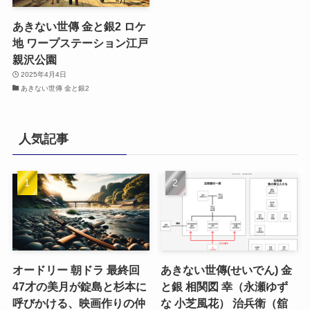
あきない世傳 金と銀2 ロケ
地 ワープステーション江戸
親沢公園
2025年4月4日
あきない世傳 金と銀2
人気記事
オードリー 朝ドラ 最終回
あきない世傳(せいでん) 金
47才の美月が錠島と杉本に
と銀 相関図 幸（永瀬ゆず
呼びかける、映画作りの仲
な 小芝風花） 治兵衛（舘