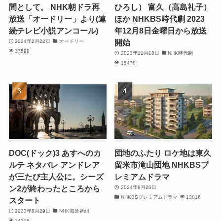
間として。 NHK朝ドラ再
ひろし） 富久（高島礼子）
放送「オードリー」より(連
ほか NHKBS時代劇 2023
続テレビ小説アンコール)
年12月8日金曜日から放送
開始
2024年2月22日
オードリー
37598
2023年11月18日
NHK時代劇
15478
DOC(ドック)3 あすへのカ
団地のふたり ロケ地は東久
ルテ ネタバレ アンドレア
留米市滝山団地 NHKBSプ
が三たび主人公に。シーズ
レミアムドラマ
ン2が終わったところから
2024年8月20日
NHKBSプレミアムドラマ
13016
スタート
2023年8月29日
NHK海外番組
14216