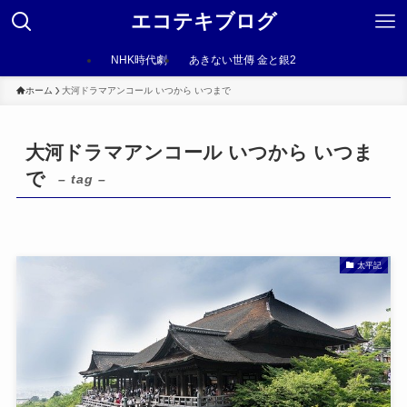
エコテキブログ
NHK時代劇
あきない世傳 金と銀2
ホーム
大河ドラマアンコール いつから いつまで
大河ドラマアンコール いつから いつま
で
– tag –
太平記