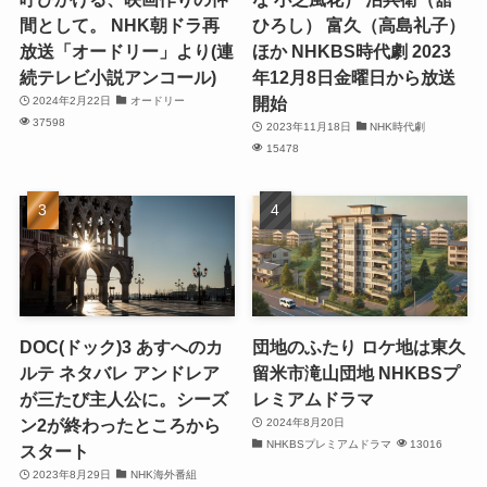
間として。 NHK朝ドラ再
ひろし） 富久（高島礼子）
放送「オードリー」より(連
ほか NHKBS時代劇 2023
続テレビ小説アンコール)
年12月8日金曜日から放送
開始
2024年2月22日
オードリー
37598
2023年11月18日
NHK時代劇
15478
DOC(ドック)3 あすへのカ
団地のふたり ロケ地は東久
ルテ ネタバレ アンドレア
留米市滝山団地 NHKBSプ
が三たび主人公に。シーズ
レミアムドラマ
ン2が終わったところから
2024年8月20日
NHKBSプレミアムドラマ
13016
スタート
2023年8月29日
NHK海外番組