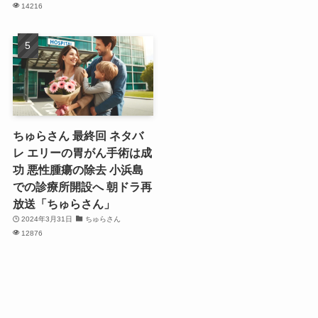
14216
ちゅらさん 最終回 ネタバ
レ エリーの胃がん手術は成
功 悪性腫瘍の除去 小浜島
での診療所開設へ 朝ドラ再
放送「ちゅらさん」
2024年3月31日
ちゅらさん
12876