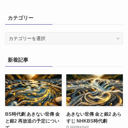
カテゴリー
カ
テ
ゴ
リ
新着記事
ー
BS時代劇 あきない世傳 金
あきない世傳 金と銀2 あら
と銀2 再放送の予定につい
すじ NHKBS時代劇
て
2025年4月4日