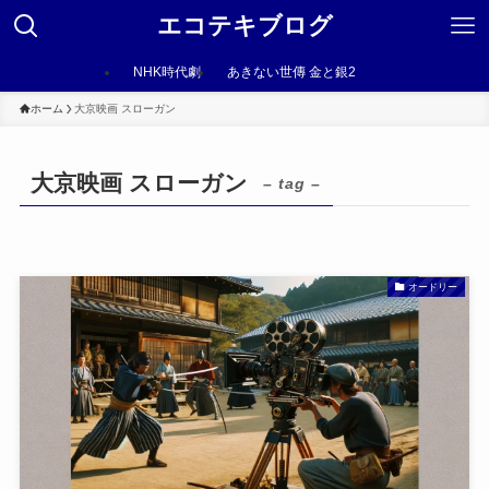
エコテキブログ
NHK時代劇
あきない世傳 金と銀2
ホーム
大京映画 スローガン
大京映画 スローガン
– tag –
オードリー