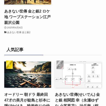
あきない世傳 金と銀2 ロケ
地 ワープステーション江戸
親沢公園
2025年4月4日
あきない世傳 金と銀2
人気記事
オードリー 朝ドラ 最終回
あきない世傳(せいでん) 金
47才の美月が錠島と杉本に
と銀 相関図 幸（永瀬ゆず
呼びかける、映画作りの仲
な 小芝風花） 治兵衛（舘