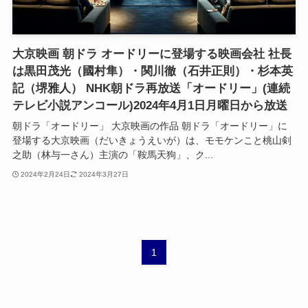
大京映画 朝ドラ オードリーに登場する映画会社 社長
は黒田茂光（國村隼）・関川徹（石井正則）・杉本英
記（堺雅人） NHK朝ドラ再放送「オードリー」(連続
テレビ小説アンコール)2024年4月1日月曜日から放送
朝ドラ「オードリー」 大京映画の作品 朝ドラ「オードリー」に
登場する大京映画（だいきょうえいが）は、モモケンこと桃山剣
之助（林与一さん）主演の「鞍馬天狗」、ク...
2024年2月24日
2024年3月27日
1