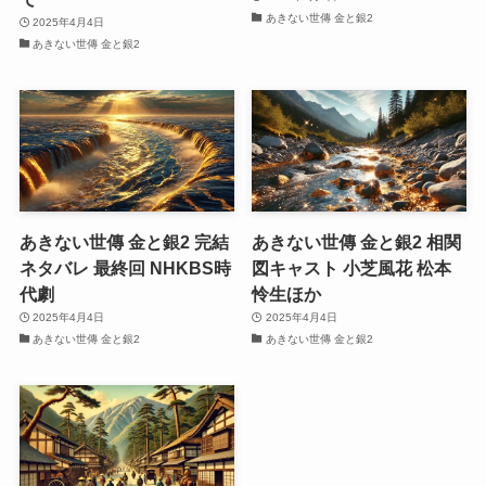
あきない世傳 金と銀2
2025年4月4日
あきない世傳 金と銀2
あきない世傳 金と銀2 完結
あきない世傳 金と銀2 相関
ネタバレ 最終回 NHKBS時
図キャスト 小芝風花 松本
代劇
怜生ほか
2025年4月4日
2025年4月4日
あきない世傳 金と銀2
あきない世傳 金と銀2