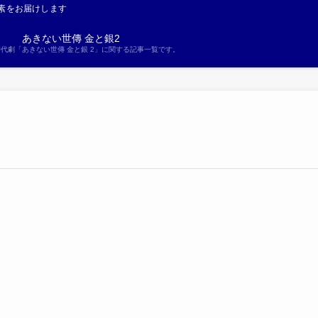
素をお届けします
あきない世傳 金と銀2
S時代劇「あきない世傳 金と銀 2」に関する記事一覧です。