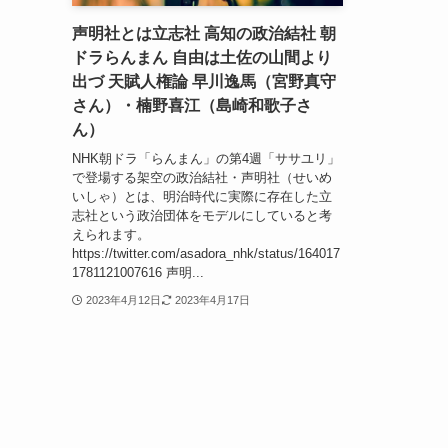
声明社とは立志社 高知の政治結社 朝
ドラらんまん 自由は土佐の山間より
出づ 天賦人権論 早川逸馬（宮野真守
さん）・楠野喜江（島崎和歌子さ
ん）
NHK朝ドラ「らんまん」の第4週「ササユリ」
で登場する架空の政治結社・声明社（せいめ
いしゃ）とは、明治時代に実際に存在した立
志社という政治団体をモデルにしていると考
えられます。
https://twitter.com/asadora_nhk/status/164017
1781121007616 声明...
2023年4月12日
2023年4月17日