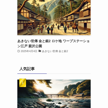
あきない世傳 金と銀2 ロケ地 ワープステーショ
ン江戸 親沢公園
2025年4月4日
あきない世傳 金と銀2
人気記事