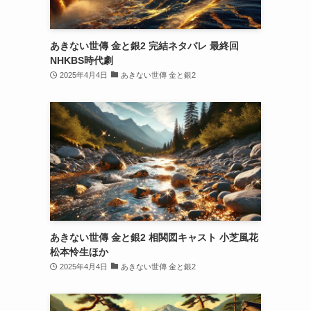
あきない世傳 金と銀2 完結ネタバレ 最終回
NHKBS時代劇
2025年4月4日
あきない世傳 金と銀2
あきない世傳 金と銀2 相関図キャスト 小芝風花
松本怜生ほか
2025年4月4日
あきない世傳 金と銀2