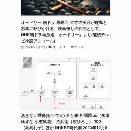
オードリー 朝ドラ 最終回 47才の美月が錠島と
杉本に呼びかける、映画作りの仲間として。
NHK朝ドラ再放送「オードリー」より(連続テレ
ビ小説アンコール)
2024年2月22日
オードリー
37598
あきない世傳(せいでん) 金と銀 相関図 幸（永瀬
ゆずな 小芝風花） 治兵衛（舘ひろし） 富久
（高島礼子）ほか NHKBS時代劇 2023年12月8