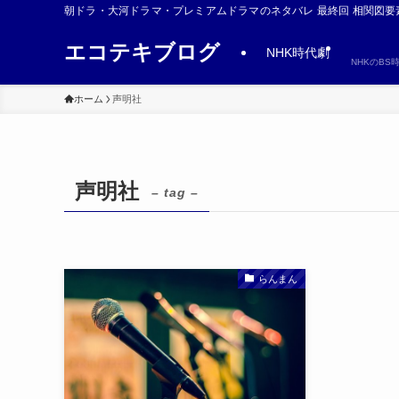
朝ドラ・大河ドラマ・プレミアムドラマのネタバレ 最終回 相関図要
エコテキブログ
NHK時代劇
NHKのB
ホーム
声明社
声明社
– tag –
らんまん