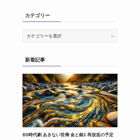
カテゴリー
カ
テ
ゴ
リ
新着記事
ー
BS時代劇 あきない世傳 金と銀2 再放送の予定