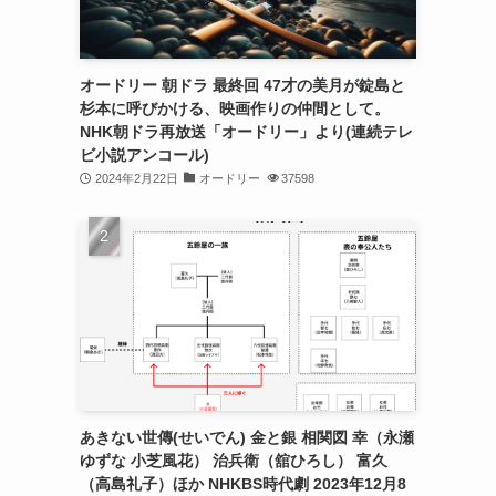
オードリー 朝ドラ 最終回 47才の美月が錠島と
杉本に呼びかける、映画作りの仲間として。
NHK朝ドラ再放送「オードリー」より(連続テレ
ビ小説アンコール)
2024年2月22日
オードリー
37598
あきない世傳(せいでん) 金と銀 相関図 幸（永瀬
ゆずな 小芝風花） 治兵衛（舘ひろし） 富久
（高島礼子）ほか NHKBS時代劇 2023年12月8