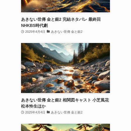
あきない世傳 金と銀2 完結ネタバレ 最終回
NHKBS時代劇
2025年4月4日
あきない世傳 金と銀2
あきない世傳 金と銀2 相関図キャスト 小芝風花
松本怜生ほか
2025年4月4日
あきない世傳 金と銀2