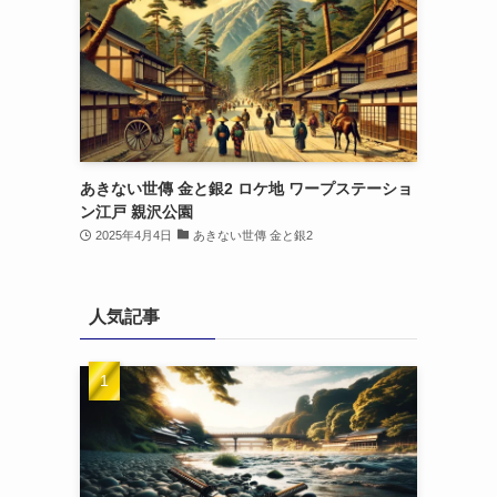
あきない世傳 金と銀2 ロケ地 ワープステーショ
ン江戸 親沢公園
2025年4月4日
あきない世傳 金と銀2
人気記事