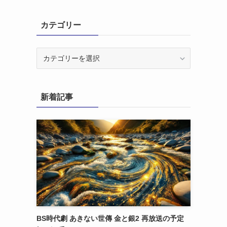
カテゴリー
カ
テ
ゴ
リ
新着記事
ー
BS時代劇 あきない世傳 金と銀2 再放送の予定