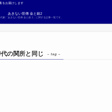
素をお届けします
あきない世傳 金と銀2
S時代劇「あきない世傳 金と銀 2」に関する記事一覧です。
時代の関所と同じ
– tag –