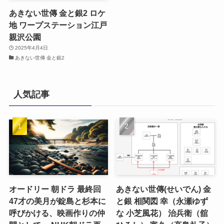
あきない世傳 金と銀2 ロケ
地 ワープステーション江戸
親沢公園
2025年4月4日
あきない世傳 金と銀2
人気記事
オードリー 朝ドラ 最終回
あきない世傳(せいでん) 金
47才の美月が錠島と杉本に
と銀 相関図 幸（永瀬ゆず
呼びかける、映画作りの仲
な 小芝風花） 治兵衛（舘