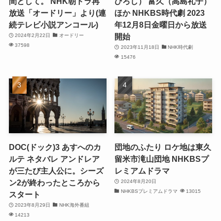
間として。 NHK朝ドラ再
ひろし） 富久（高島礼子）
放送「オードリー」より(連
ほか NHKBS時代劇 2023
続テレビ小説アンコール)
年12月8日金曜日から放送
開始
2024年2月22日
オードリー
37598
2023年11月18日
NHK時代劇
15476
DOC(ドック)3 あすへのカ
団地のふたり ロケ地は東久
ルテ ネタバレ アンドレア
留米市滝山団地 NHKBSプ
が三たび主人公に。シーズ
レミアムドラマ
ン2が終わったところから
2024年8月20日
NHKBSプレミアムドラマ
13015
スタート
2023年8月29日
NHK海外番組
14213