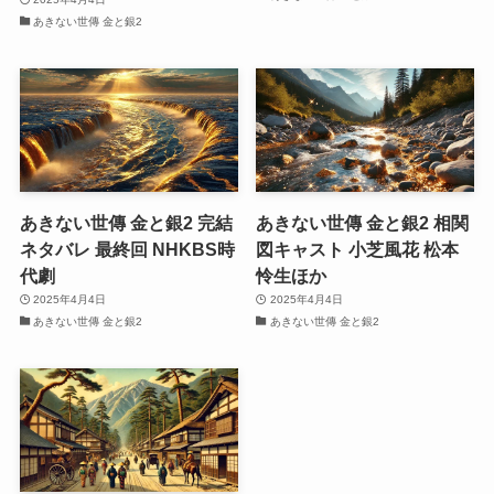
あきない世傳 金と銀2
あきない世傳 金と銀2 完結
あきない世傳 金と銀2 相関
ネタバレ 最終回 NHKBS時
図キャスト 小芝風花 松本
代劇
怜生ほか
2025年4月4日
2025年4月4日
あきない世傳 金と銀2
あきない世傳 金と銀2