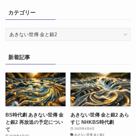
カテゴリー
カ
テ
ゴ
リ
新着記事
ー
BS時代劇 あきない世傳 金
あきない世傳 金と銀2 あら
と銀2 再放送の予定につい
すじ NHKBS時代劇
て
2025年4月4日
あきない世傳 金と銀2
2025年4月4日