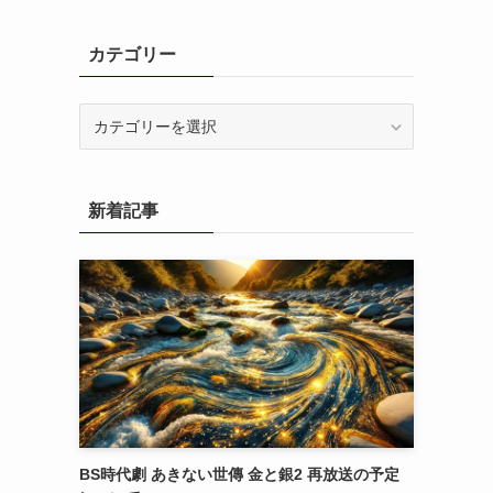
カテゴリー
カ
テ
ゴ
リ
新着記事
ー
BS時代劇 あきない世傳 金と銀2 再放送の予定