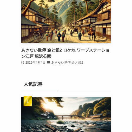
あきない世傳 金と銀2 ロケ地 ワープステーショ
ン江戸 親沢公園
2025年4月4日
あきない世傳 金と銀2
人気記事