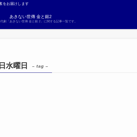
素をお届けします
あきない世傳 金と銀2
S時代劇「あきない世傳 金と銀 2」に関する記事一覧です。
4日水曜日
– tag –