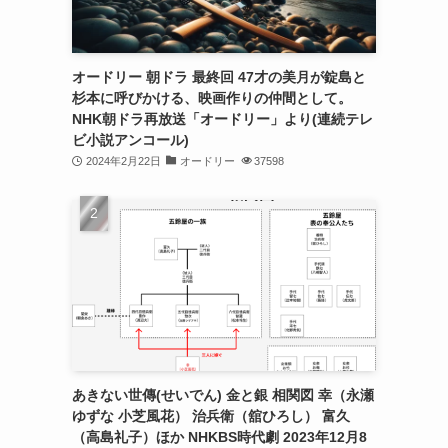
オードリー 朝ドラ 最終回 47才の美月が錠島と
杉本に呼びかける、映画作りの仲間として。
NHK朝ドラ再放送「オードリー」より(連続テレ
ビ小説アンコール)
2024年2月22日
オードリー
37598
あきない世傳(せいでん) 金と銀 相関図 幸（永瀬
ゆずな 小芝風花） 治兵衛（舘ひろし） 富久
（高島礼子）ほか NHKBS時代劇 2023年12月8