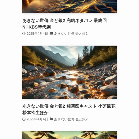
あきない世傳 金と銀2 完結ネタバレ 最終回
NHKBS時代劇
2025年4月4日
あきない世傳 金と銀2
あきない世傳 金と銀2 相関図キャスト 小芝風花
松本怜生ほか
2025年4月4日
あきない世傳 金と銀2