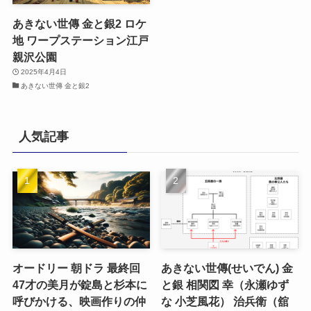
あきない世傳 金と銀2 ロケ
地 ワープステーション江戸
親沢公園
2025年4月4日
あきない世傳 金と銀2
人気記事
オードリー 朝ドラ 最終回
あきない世傳(せいでん) 金
47才の美月が錠島と杉本に
と銀 相関図 幸（永瀬ゆず
呼びかける、映画作りの仲
な 小芝風花） 治兵衛（舘