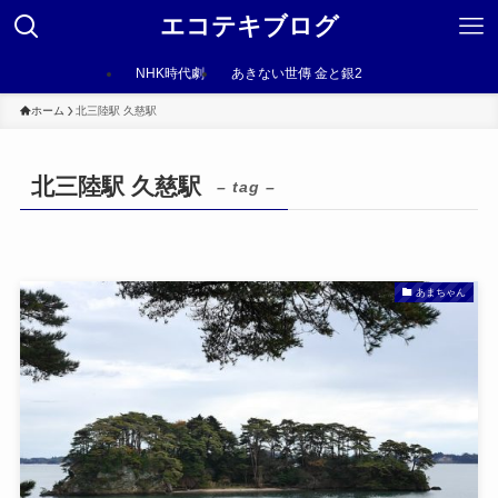
エコテキブログ
NHK時代劇
あきない世傳 金と銀2
ホーム
北三陸駅 久慈駅
北三陸駅 久慈駅
– tag –
あまちゃん