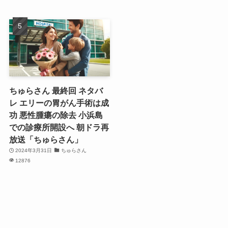
ちゅらさん 最終回 ネタバ
レ エリーの胃がん手術は成
功 悪性腫瘍の除去 小浜島
での診療所開設へ 朝ドラ再
放送「ちゅらさん」
2024年3月31日
ちゅらさん
12876