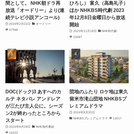
間として。 NHK朝ドラ再
ひろし） 富久（高島礼子）
放送「オードリー」より(連
ほか NHKBS時代劇 2023
続テレビ小説アンコール)
年12月8日金曜日から放送
開始
2024年2月22日
オードリー
37598
2023年11月18日
NHK時代劇
15487
DOC(ドック)3 あすへのカ
団地のふたり ロケ地は東久
ルテ ネタバレ アンドレア
留米市滝山団地 NHKBSプ
が三たび主人公に。シーズ
レミアムドラマ
ン2が終わったところから
2024年8月20日
NHKBSプレミアムドラマ
13017
スタート
2023年8月29日
NHK海外番組
14222