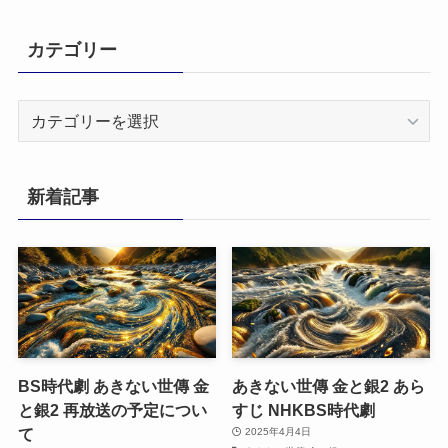
カテゴリー
カ
テ
ゴ
リ
新着記事
ー
BS時代劇 あきない世傳 金
あきない世傳 金と銀2 あら
と銀2 再放送の予定につい
すじ NHKBS時代劇
て
2025年4月4日