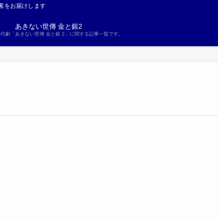
素をお届けします
あきない世傳 金と銀2
S時代劇「あきない世傳 金と銀 2」に関する記事一覧です。