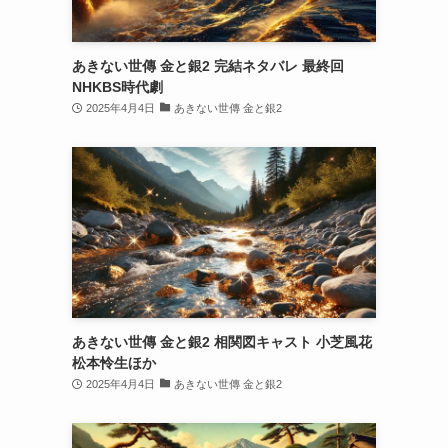
あきない世傳 金と銀2 完結ネタバレ 最終回
NHKBS時代劇
2025年4月4日
あきない世傳 金と銀2
あきない世傳 金と銀2 相関図キャスト 小芝風花
松本怜生ほか
2025年4月4日
あきない世傳 金と銀2