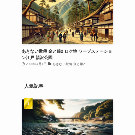
あきない世傳 金と銀2 ロケ地 ワープステーショ
ン江戸 親沢公園
2025年4月4日
あきない世傳 金と銀2
人気記事