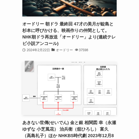
オードリー 朝ドラ 最終回 47才の美月が錠島と
杉本に呼びかける、映画作りの仲間として。
NHK朝ドラ再放送「オードリー」より(連続テレ
ビ小説アンコール)
2024年2月22日
オードリー
37598
あきない世傳(せいでん) 金と銀 相関図 幸（永瀬
ゆずな 小芝風花） 治兵衛（舘ひろし） 富久
（高島礼子）ほか NHKBS時代劇 2023年12月8