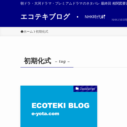
朝ドラ・大河ドラマ・プレミアムドラマのネタバレ 最終回 相関図要
エコテキブログ
NHK時代劇
NHKのB
ホーム
初期化式
初期化式
– tag –
JavaScript