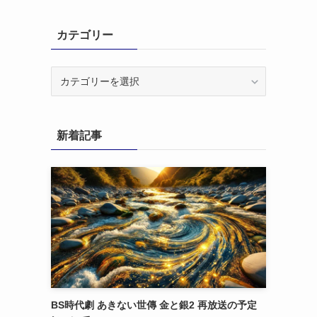
カテゴリー
カ
テ
ゴ
リ
新着記事
ー
BS時代劇 あきない世傳 金と銀2 再放送の予定