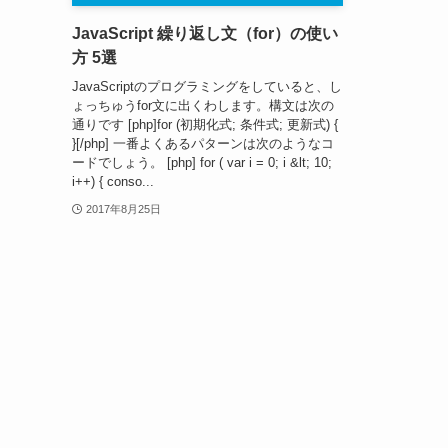
JavaScript 繰り返し文（for）の使い
方 5選
JavaScriptのプログラミングをしていると、し
ょっちゅうfor文に出くわします。構文は次の
通りです [php]for (初期化式; 条件式; 更新式) {
}[/php] 一番よくあるパターンは次のようなコ
ードでしょう。 [php] for ( var i = 0; i &lt; 10;
i++) { conso...
2017年8月25日