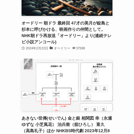
オードリー 朝ドラ 最終回 47才の美月が錠島と
杉本に呼びかける、映画作りの仲間として。
NHK朝ドラ再放送「オードリー」より(連続テレ
ビ小説アンコール)
2024年2月22日
オードリー
37598
あきない世傳(せいでん) 金と銀 相関図 幸（永瀬
ゆずな 小芝風花） 治兵衛（舘ひろし） 富久
（高島礼子）ほか NHKBS時代劇 2023年12月8