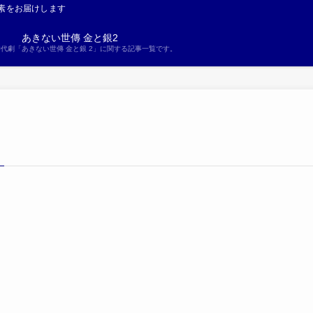
素をお届けします
あきない世傳 金と銀2
S時代劇「あきない世傳 金と銀 2」に関する記事一覧です。