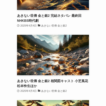
あきない世傳 金と銀2 完結ネタバレ 最終回
NHKBS時代劇
2025年4月4日
あきない世傳 金と銀2
あきない世傳 金と銀2 相関図キャスト 小芝風花
松本怜生ほか
2025年4月4日
あきない世傳 金と銀2