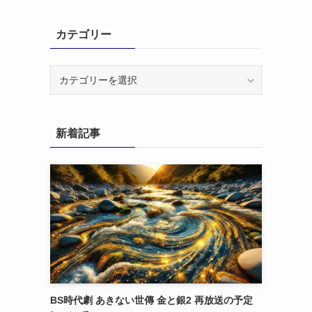
カテゴリー
カ
テ
ゴ
リ
新着記事
ー
BS時代劇 あきない世傳 金と銀2 再放送の予定