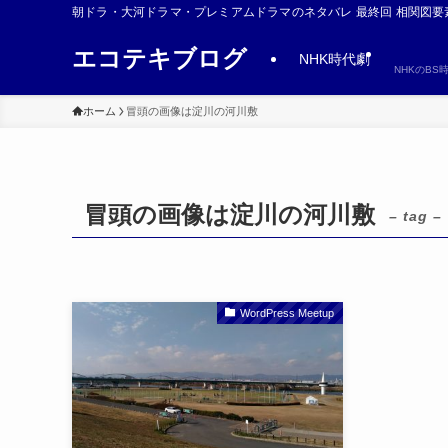
朝ドラ・大河ドラマ・プレミアムドラマのネタバレ 最終回 相関図要
エコテキブログ
NHK時代劇
NHKのB
ホーム
冒頭の画像は淀川の河川敷
冒頭の画像は淀川の河川敷
– tag –
WordPress Meetup