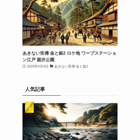
あきない世傳 金と銀2 ロケ地 ワープステーショ
ン江戸 親沢公園
2025年4月4日
あきない世傳 金と銀2
人気記事