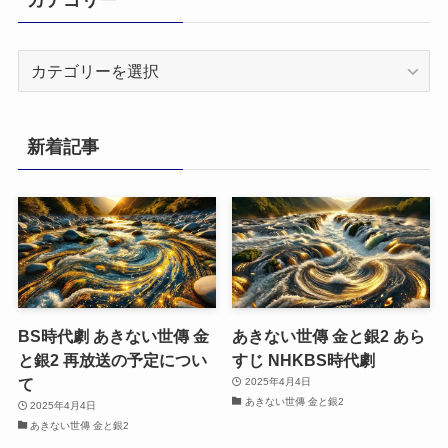
カ
テ
ゴ
リ
新着記事
ー
BS時代劇 あきない世傳 金
あきない世傳 金と銀2 あら
と銀2 再放送の予定につい
すじ NHKBS時代劇
て
2025年4月4日
あきない世傳 金と銀2
2025年4月4日
あきない世傳 金と銀2