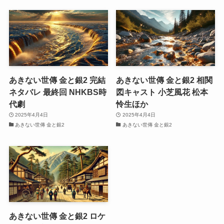
あきない世傳 金と銀2 完結
あきない世傳 金と銀2 相関
ネタバレ 最終回 NHKBS時
図キャスト 小芝風花 松本
代劇
怜生ほか
2025年4月4日
2025年4月4日
あきない世傳 金と銀2
あきない世傳 金と銀2
あきない世傳 金と銀2 ロケ