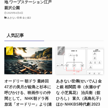
地 ワープステーション江戸
親沢公園
2025年4月4日
あきない世傳 金と銀2
人気記事
オードリー 朝ドラ 最終回
あきない世傳(せいでん) 金
47才の美月が錠島と杉本に
と銀 相関図 幸（永瀬ゆず
呼びかける、映画作りの仲
な 小芝風花） 治兵衛（舘
間として。 NHK朝ドラ再
ひろし） 富久（高島礼子）
放送「オードリー」より(連
ほか NHKBS時代劇 2023