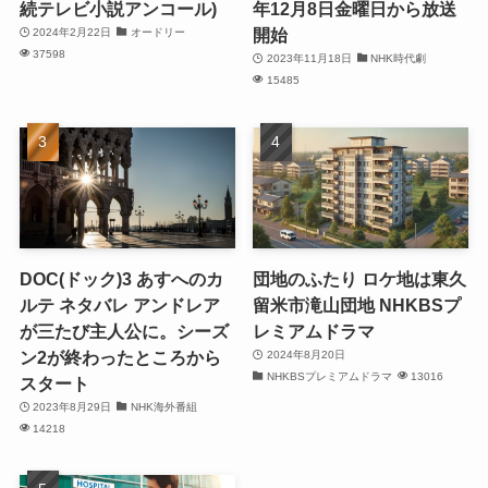
続テレビ小説アンコール)
年12月8日金曜日から放送
開始
2024年2月22日
オードリー
37598
2023年11月18日
NHK時代劇
15485
DOC(ドック)3 あすへのカ
団地のふたり ロケ地は東久
ルテ ネタバレ アンドレア
留米市滝山団地 NHKBSプ
が三たび主人公に。シーズ
レミアムドラマ
ン2が終わったところから
2024年8月20日
NHKBSプレミアムドラマ
13016
スタート
2023年8月29日
NHK海外番組
14218