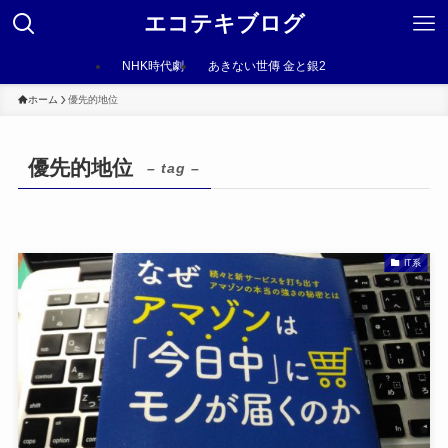
エコテキブログ
NHK時代劇
あきない世傳 金と銀2
ホーム
優先的地位
優先的地位
– tag –
IT系