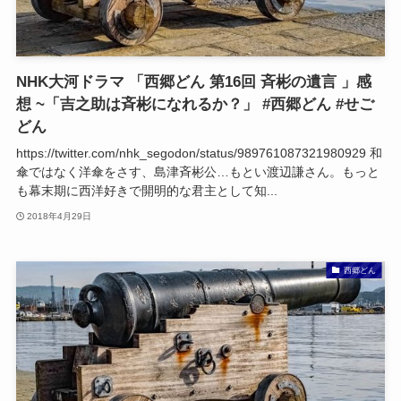
NHK大河ドラマ 「西郷どん 第16回 斉彬の遺言 」感
想 ~「吉之助は斉彬になれるか？」 #西郷どん #せご
どん
https://twitter.com/nhk_segodon/status/989761087321980929 和
傘ではなく洋傘をさす、島津斉彬公…もとい渡辺謙さん。もっと
も幕末期に西洋好きで開明的な君主として知...
2018年4月29日
西郷どん