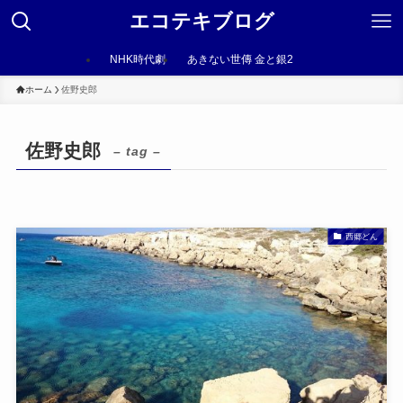
エコテキブログ
NHK時代劇
あきない世傳 金と銀2
ホーム
佐野史郎
佐野史郎
– tag –
西郷どん