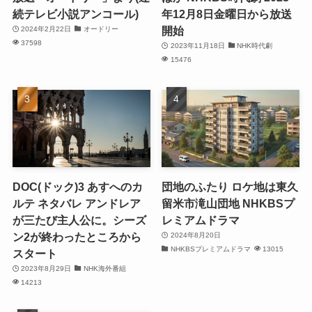
続テレビ小説アンコール)
年12月8日金曜日から放送
開始
2024年2月22日
オードリー
37598
2023年11月18日
NHK時代劇
15476
DOC(ドック)3 あすへのカ
団地のふたり ロケ地は東久
ルテ ネタバレ アンドレア
留米市滝山団地 NHKBSプ
が三たび主人公に。シーズ
レミアムドラマ
ン2が終わったところから
2024年8月20日
NHKBSプレミアムドラマ
13015
スタート
2023年8月29日
NHK海外番組
14213