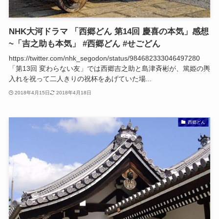
NHK大河ドラマ 「西郷どん 第14回 慶喜の本気」感想
~「吉之助も本気」 #西郷どん #せごどん
https://twitter.com/nhk_segodon/status/984682333046497280
「第13回 変わらない友」では西郷吉之助と島津斉彬が、篤姫の輿
入れを祝って二人きりの祝杯をあげていた場...
2018年4月15日
2018年4月18日
西郷どん