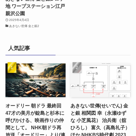
地 ワープステーション江戸
親沢公園
2025年4月4日
あきない世傳 金と銀2
人気記事
オードリー 朝ドラ 最終回
あきない世傳(せいでん) 金
47才の美月が錠島と杉本に
と銀 相関図 幸（永瀬ゆず
呼びかける、映画作りの仲
な 小芝風花） 治兵衛（舘
間として。 NHK朝ドラ再
ひろし） 富久（高島礼子）
放送「オードリー」より(連
ほか NHKBS時代劇 2023