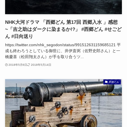
NHK大河ドラマ 「西郷どん 第17回 西郷入水 」感想
~「吉之助はダークに染まるか!?」 #西郷どん #せごど
ん #日向送り
https://twitter.com/nhk_segodon/status/991512631159685121 平
成も終わろうとしている御世に、井伊直弼（佐野史郎さん）と一
橋慶喜（松田翔太さん）が手を取り合うツ...
2018年5月6日
2018年5月14日
西郷どん