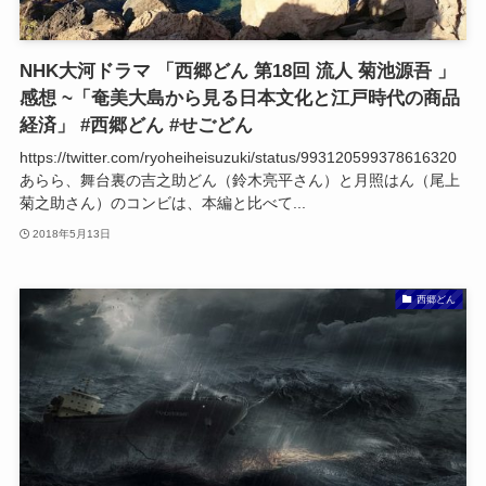
NHK大河ドラマ 「西郷どん 第18回 流人 菊池源吾 」
感想 ~「奄美大島から見る日本文化と江戸時代の商品
経済」 #西郷どん #せごどん
https://twitter.com/ryoheiheisuzuki/status/993120599378616320
あらら、舞台裏の吉之助どん（鈴木亮平さん）と月照はん（尾上
菊之助さん）のコンビは、本編と比べて...
2018年5月13日
西郷どん