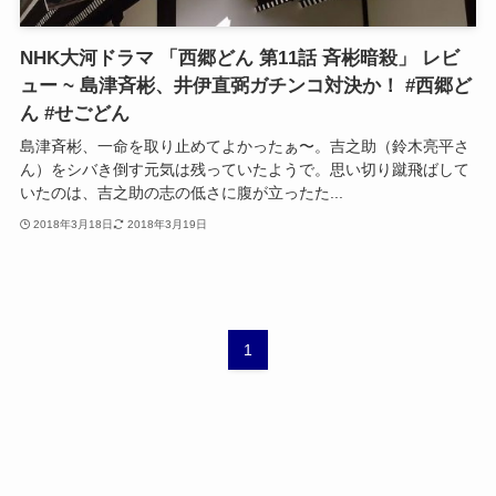
NHK大河ドラマ 「西郷どん 第11話 斉彬暗殺」 レビ
ュー ~ 島津斉彬、井伊直弼ガチンコ対決か！ #西郷ど
ん #せごどん
島津斉彬、一命を取り止めてよかったぁ〜。吉之助（鈴木亮平さ
ん）をシバき倒す元気は残っていたようで。思い切り蹴飛ばして
いたのは、吉之助の志の低さに腹が立ったた...
2018年3月18日
2018年3月19日
1