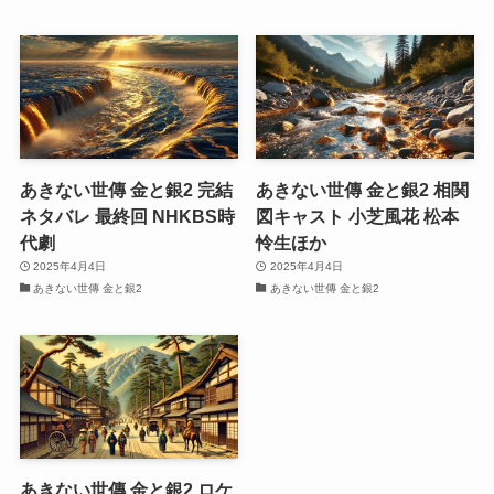
あきない世傳 金と銀2 完結
あきない世傳 金と銀2 相関
ネタバレ 最終回 NHKBS時
図キャスト 小芝風花 松本
代劇
怜生ほか
2025年4月4日
2025年4月4日
あきない世傳 金と銀2
あきない世傳 金と銀2
あきない世傳 金と銀2 ロケ