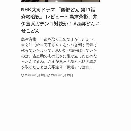
NHK大河ドラマ 「西郷どん 第11話
斉彬暗殺」 レビュー ~ 島津斉彬、井
伊直弼ガチンコ対決か！ #西郷どん #
せごどん
島津斉彬、一命を取り止めてよかったぁ〜。
吉之助（鈴木亮平さん）をシバき倒す元気は
残っていたようで。思い切り蹴飛ばしていた
のは、吉之助の志の低さに腹が立ったためだ
ったんですね。さすが奥州の暴れん坊の異名
を取ったことは文字通り「伊達」ではあ...
2018年3月18日
2018年3月19日