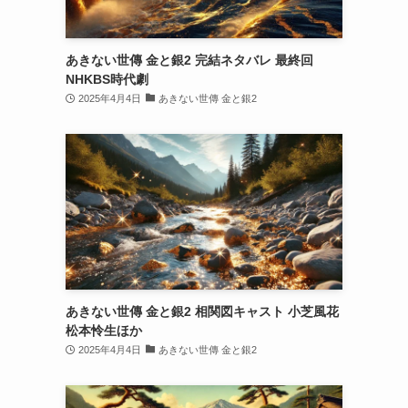
あきない世傳 金と銀2 完結ネタバレ 最終回
NHKBS時代劇
2025年4月4日
あきない世傳 金と銀2
あきない世傳 金と銀2 相関図キャスト 小芝風花
松本怜生ほか
2025年4月4日
あきない世傳 金と銀2