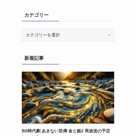
カテゴリー
カ
テ
ゴ
リ
新着記事
ー
BS時代劇 あきない世傳 金と銀2 再放送の予定