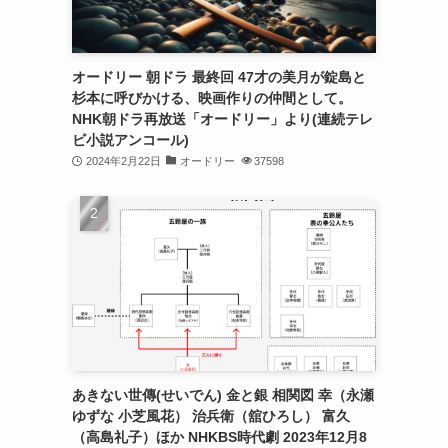
オードリー 朝ドラ 最終回 47才の美月が錠島と
杉本に呼びかける、映画作りの仲間として。
NHK朝ドラ再放送「オードリー」より(連続テレ
ビ小説アンコール)
2024年2月22日
オードリー
37598
あきない世傳(せいでん) 金と銀 相関図 幸（永瀬
ゆずな 小芝風花） 治兵衛（舘ひろし） 富久
（高島礼子）ほか NHKBS時代劇 2023年12月8