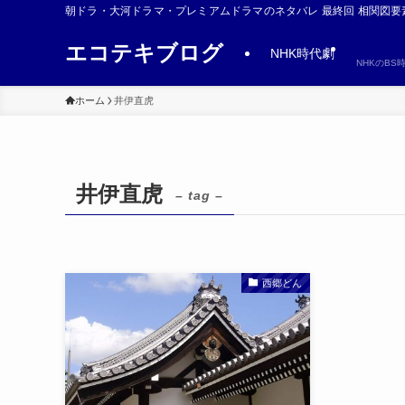
朝ドラ・大河ドラマ・プレミアムドラマのネタバレ 最終回 相関図要
エコテキブログ
NHK時代劇
NHKのB
ホーム
井伊直虎
井伊直虎
– tag –
西郷どん