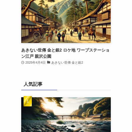
あきない世傳 金と銀2 ロケ地 ワープステーショ
ン江戸 親沢公園
2025年4月4日
あきない世傳 金と銀2
人気記事