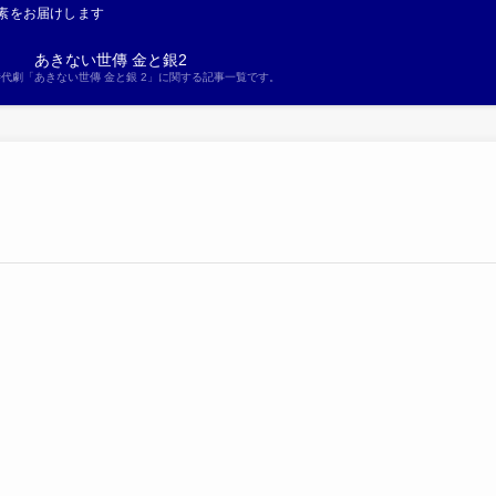
素をお届けします
あきない世傳 金と銀2
S時代劇「あきない世傳 金と銀 2」に関する記事一覧です。